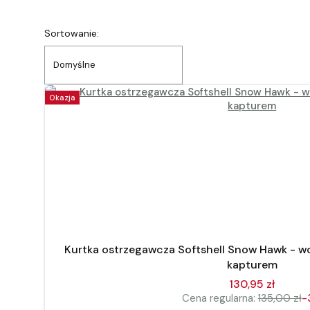
Lista produktów
Sortowanie:
Domyślne
Okazja
Kurtka ostrzegawcza Softshell Snow Hawk - w
kapturem
130,95 zł
Cena regularna:
135,00 zł
-