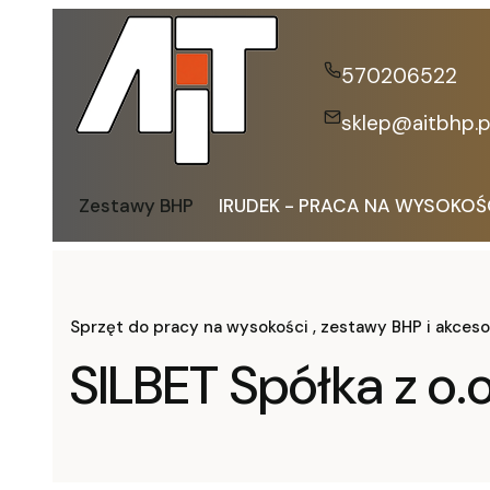
570206522
sklep@aitbhp.p
Zestawy BHP
IRUDEK - PRACA NA WYSOKOŚ
Sprzęt do pracy na wysokości , zestawy BHP i akceso
SILBET Spółka z o.o