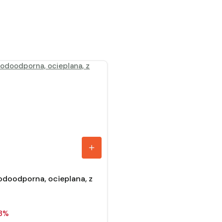
odoodporna, ocieplana, z
3%