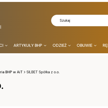
l
CI
ARTYKUŁY BHP
ODZIEŻ
OBUWIE
RĘ
ria BHP w AiT
SILBET Spółka z o.o.
.