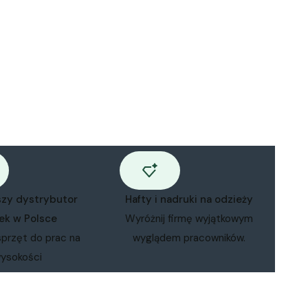
szy dystrybutor
Hafty i nadruki na odzieży
ek w Polsce
Wyróżnij firmę wyjątkowym
sprzęt do prac na
wyglądem pracowników.
ysokości