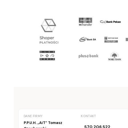
DANE FIRMY
KONTAKT
P.P.U.H. „AiT” Tomasz
570 206 522