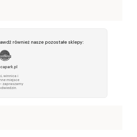
awdź również nasze pozostałe sklepy:
acapark.pl
i, winnica i
nne miejsce
 – zapraszamy
odwiedzin.