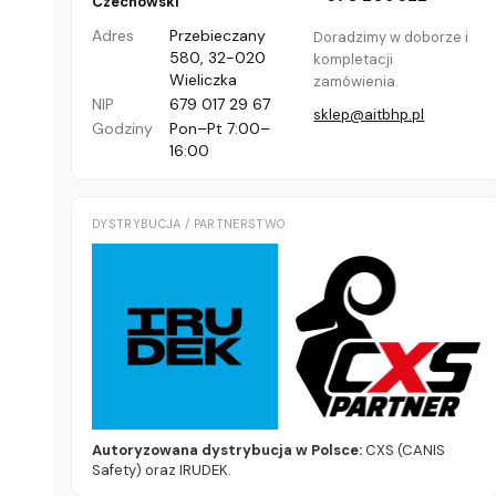
Czechowski
Adres
Przebieczany
Doradzimy w doborze i
580
,
32-020
kompletacji
Wieliczka
zamówienia.
NIP
679 017 29 67
sklep@aitbhp.pl
Godziny
Pon–Pt 7:00–
16:00
DYSTRYBUCJA / PARTNERSTWO
Autoryzowana dystrybucja w Polsce:
CXS (CANIS
Safety) oraz IRUDEK.