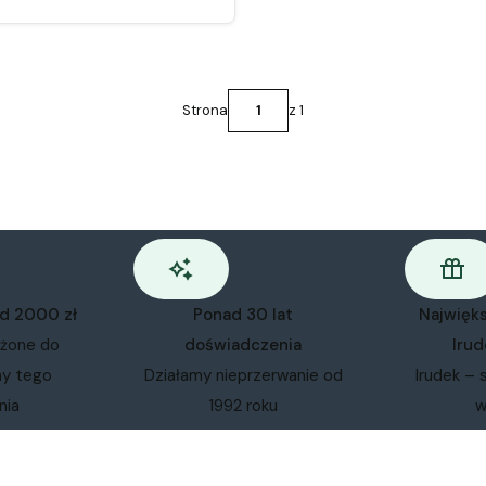
Strona
z 1
od 2000 zł
Ponad 30 lat
Najwięk
ożone do
doświadczenia
Irud
my tego
Działamy nieprzerwanie od
Irudek – 
nia
1992 roku
w