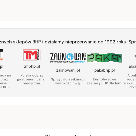
znych sklepów BHP i działamy nieprzerwanie od 1992 roku. Spr
pl
tmbhp.pl
alp
zalinowani.pl
pakabhp.pl
racy na
Polska odzież
Alpak
 oraz
gastronomiczna i
rodzi
Sprzęt do asekuracji
Kompleksowe
sowe
medyczna.
relaksu
wysokościowej.
zestawy BHP dla firm.
e BHP.
do 