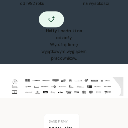
od 1992 roku
na wysokości
Hafty i nadruki na
odzieży
Wyróżnij firmę
wyjątkowym wyglądem
pracowników.
DANE FIRMY