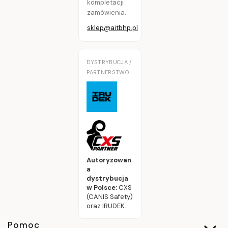
kompletacji
zamówienia.
sklep@aitbhp.pl
DYSTRYBUCJA /
PARTNERSTWO
Autoryzowan
a
dystrybucja
w Polsce:
CXS
(CANIS Safety)
oraz IRUDEK.
Linki w stopce
Pomoc