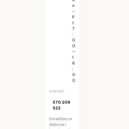
n
–
P
t
7
:
0
0
–
1
6
:
0
0
KONTAKT
570 206
522
Doradzimy w
doborze i