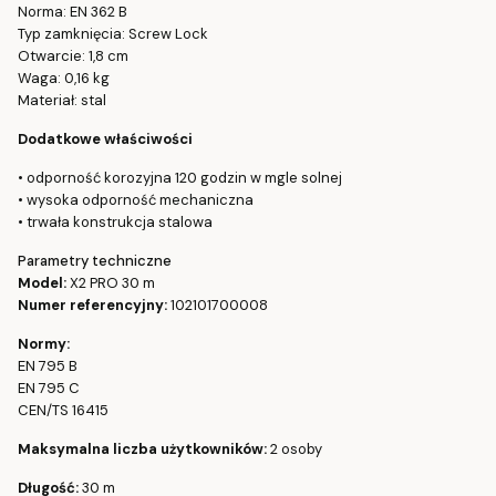
Norma: EN 362 B
Typ zamknięcia: Screw Lock
Otwarcie: 1,8 cm
Waga: 0,16 kg
Materiał: stal
Dodatkowe właściwości
• odporność korozyjna 120 godzin w mgle solnej
• wysoka odporność mechaniczna
• trwała konstrukcja stalowa
Parametry techniczne
Model:
X2 PRO 30 m
Numer referencyjny:
102101700008
Normy:
EN 795 B
EN 795 C
CEN/TS 16415
Maksymalna liczba użytkowników:
2 osoby
Długość:
30 m