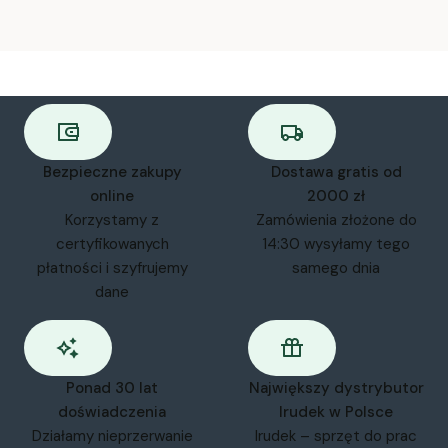
Bezpieczne zakupy
Dostawa gratis od
online
2000 zł
Korzystamy z
Zamówienia złożone do
certyfikowanych
14:30 wysyłamy tego
płatności i szyfrujemy
samego dnia
dane
Ponad 30 lat
Największy dystrybutor
doświadczenia
Irudek w Polsce
Działamy nieprzerwanie
Irudek – sprzęt do prac