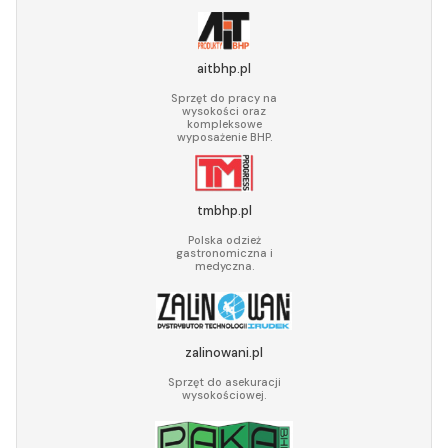
aitbhp.pl
Sprzęt do pracy na
wysokości oraz
kompleksowe
wyposażenie BHP.
tmbhp.pl
Polska odzież
gastronomiczna i
medyczna.
zalinowani.pl
Sprzęt do asekuracji
wysokościowej.