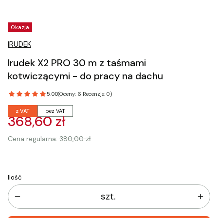
Tagi produktu
Okazja
IRUDEK
Irudek X2 PRO 30 m z taśmami
kotwiczącymi - do pracy na dachu
5.00
(Oceny: 6 Recenzje: 0)
z VAT
bez VAT
368,60 zł
Cena regularna:
380,00 zł
Ilość
szt.