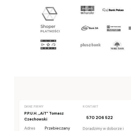
DANE FIRMY
KONTAKT
P.P.U.H. „AiT” Tomasz
570 206 522
Czechowski
Adres
Przebieczany
Doradzimy w doborze i