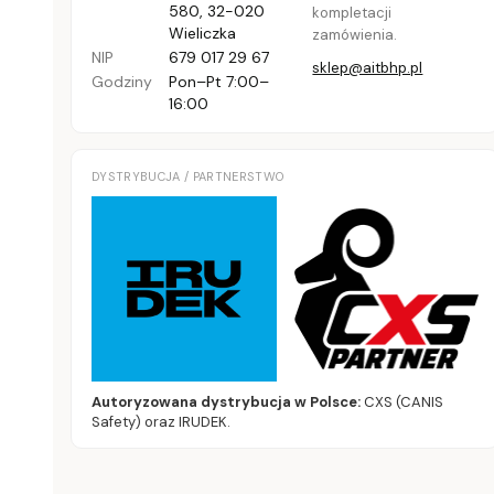
580
,
32-020
kompletacji
Wieliczka
zamówienia.
NIP
679 017 29 67
sklep@aitbhp.pl
Godziny
Pon–Pt 7:00–
16:00
DYSTRYBUCJA / PARTNERSTWO
Autoryzowana dystrybucja w Polsce:
CXS (CANIS
Safety) oraz IRUDEK.