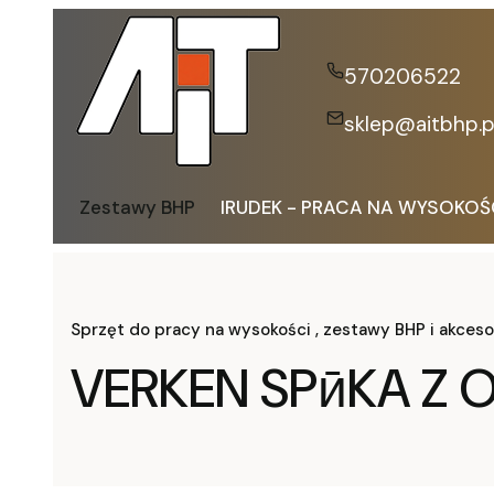
570206522
sklep@aitbhp.p
Zestawy BHP
IRUDEK - PRACA NA WYSOKOŚ
Sprzęt do pracy na wysokości , zestawy BHP i akceso
VERKEN SPӣKA Z