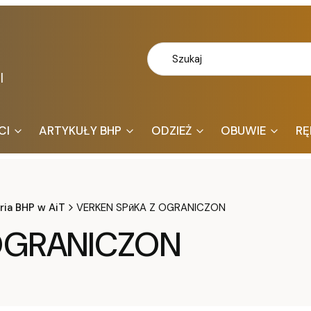
l
CI
ARTYKUŁY BHP
ODZIEŻ
OBUWIE
RĘ
ria BHP w AiT
VERKEN SPӣKA Z OGRANICZON
 OGRANICZON