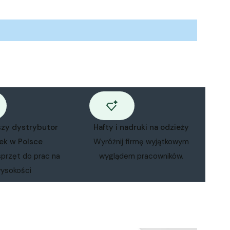
szy dystrybutor
Hafty i nadruki na odzieży
ek w Polsce
Wyróżnij firmę wyjątkowym
sprzęt do prac na
wyglądem pracowników.
ysokości