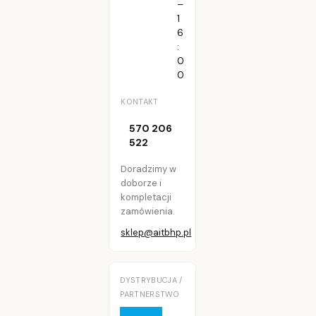
–
1
6
:
0
0
KONTAKT
570 206
522
Doradzimy w
doborze i
kompletacji
zamówienia.
sklep@aitbhp.pl
DYSTRYBUCJA /
PARTNERSTWO