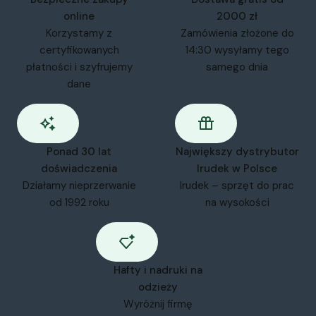
online
2000 zł
Korzystamy z
Zamówienia złożone do
certyfikowanych
14:30 wysyłamy tego
płatności i szyfrujemy
samego dnia
dane
Ponad 30 lat
Największy dystrybutor
doświadczenia
Irudek w Polsce
Działamy nieprzerwanie
Irudek – sprzęt do prac
od 1992 roku
na wysokości
Hafty i nadruki na
odzieży
Wyróżnij firmę