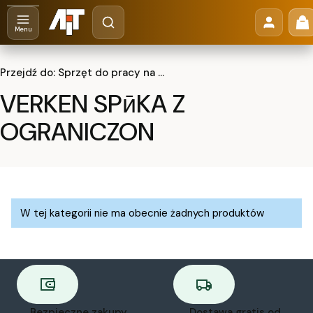
Otwórz wyszukiwarkę
Pr
Szukaj
Menu
Przejdź do:
Sprzęt do pracy na wysokości , zestawy BHP i akcesoria BHP w AiT
VERKEN SPӣKA Z
OGRANICZON
Lista produktów
W tej kategorii nie ma obecnie żadnych produktów
Bezpieczne zakupy
Dostawa gratis od