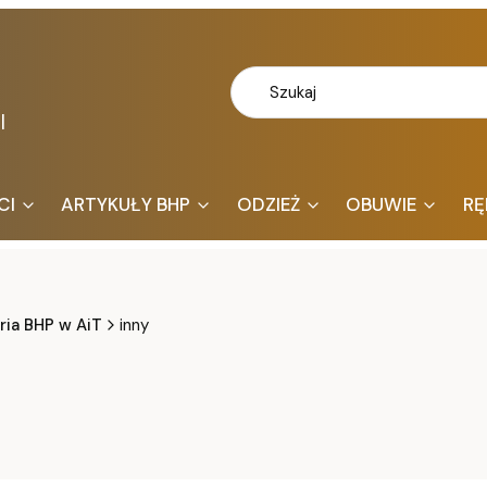
l
CI
ARTYKUŁY BHP
ODZIEŻ
OBUWIE
RĘ
ria BHP w AiT
inny