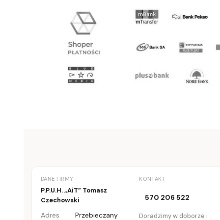
DANE FIRMY
KONTAKT
P.P.U.H. „AiT” Tomasz
570 206 522
Czechowski
Adres
Przebieczany
Doradzimy w doborze i