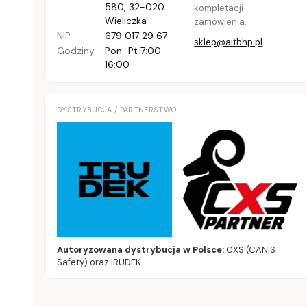
580
,
32-020
kompletacji
Wieliczka
zamówienia.
NIP
679 017 29 67
sklep@aitbhp.pl
Godziny
Pon–Pt 7:00–
16:00
DYSTRYBUCJA / PARTNERSTWO
Autoryzowana dystrybucja w Polsce:
CXS (CANIS
Safety) oraz IRUDEK.