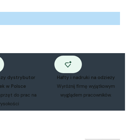
szy dystrybutor
Hafty i nadruki na odzieży
ek w Polsce
Wyróżnij firmę wyjątkowym
sprzęt do prac na
wyglądem pracowników.
ysokości