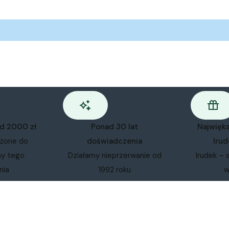
od 2000 zł
Ponad 30 lat
Najwięk
ożone do
doświadczenia
Irud
my tego
Działamy nieprzerwanie od
Irudek – 
nia
1992 roku
w