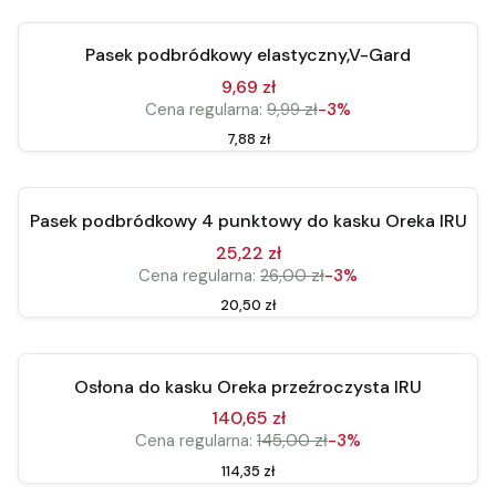
Okazja
Pasek podbródkowy elastyczny,V-Gard
9,69 zł
Cena regularna:
9,99 zł
-3%
Cena
7,88 zł
Do koszyka
Okazja
Pasek podbródkowy 4 punktowy do kasku Oreka IRU
25,22 zł
Cena regularna:
26,00 zł
-3%
Cena
20,50 zł
Do koszyka
Okazja
Osłona do kasku Oreka przeźroczysta IRU
140,65 zł
Cena regularna:
145,00 zł
-3%
Cena
114,35 zł
Zobacz produkt