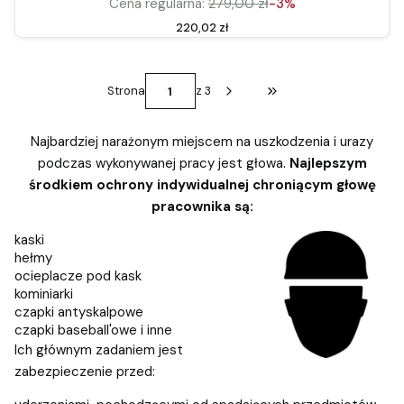
Cena regularna:
279,00 zł
-3%
Cena
220,02 zł
Strona
z 3
Przejdź do ostatniej st
Najbardziej narażonym miejscem na uszkodzenia i urazy
podczas wykonywanej pracy jest głowa.
Najlepszym
środkiem ochrony indywidualnej chroniącym głowę
pracownika są:
kaski
hełmy
ocieplacze pod kask
kominiarki
czapki antyskalpowe
czapki baseball'owe i inne
Ich głównym zadaniem jest
zabezpieczenie przed: