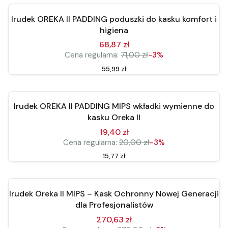
Nowość
Irudek OREKA II PADDING poduszki do kasku komfort i
Okazja
higiena
68,87 zł
Cena regularna:
71,00 zł
-3%
Cena
55,99 zł
Do koszyka
Nowość
Irudek OREKA II PADDING MIPS wkładki wymienne do
Okazja
kasku Oreka II
19,40 zł
Cena regularna:
20,00 zł
-3%
Cena
15,77 zł
Zobacz produkt
Okazja
Irudek Oreka II MIPS – Kask Ochronny Nowej Generacji
dla Profesjonalistów
270,63 zł