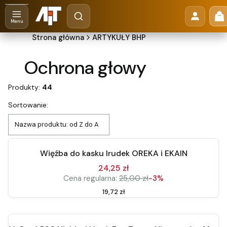
Otwórz wyszukiwarkę
Pr
Szukaj
Menu
Strona główna
ARTYKUŁY BHP
Ochrona głowy
Produkty:
44
Lista produktów
Sortowanie:
Do koszyka
Nazwa produktu: od Z do A
Okazja
Więźba do kasku Irudek OREKA i EKAIN
24,25 zł
Cena regularna:
25,00 zł
-3%
Cena
19,72 zł
Do koszyka
Bestseller