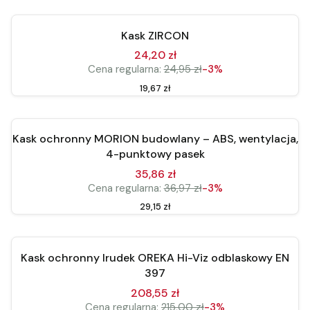
Okazja
Kask ZIRCON
24,20 zł
Cena regularna:
24,95 zł
-3%
Cena
19,67 zł
Zobacz produkt
Bestseller
Kask ochronny MORION budowlany – ABS, wentylacja,
Okazja
4-punktowy pasek
35,86 zł
Cena regularna:
36,97 zł
-3%
Cena
29,15 zł
Do koszyka
Okazja
Kask ochronny Irudek OREKA Hi-Viz odblaskowy EN
397
208,55 zł
Cena regularna:
215,00 zł
-3%