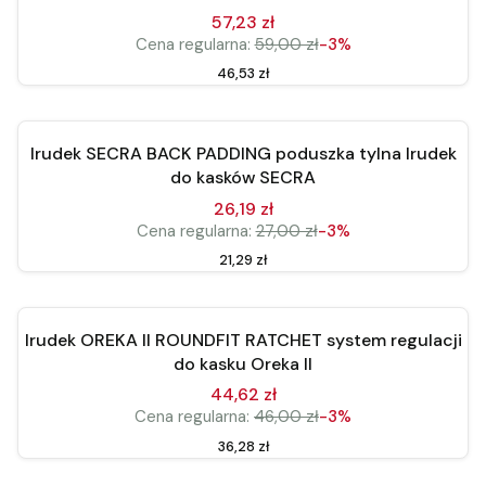
57,23 zł
Cena regularna:
59,00 zł
-3%
Cena
46,53 zł
Do koszyka
Nowość
Irudek SECRA BACK PADDING poduszka tylna Irudek
Okazja
do kasków SECRA
26,19 zł
Cena regularna:
27,00 zł
-3%
Cena
21,29 zł
Do koszyka
Nowość
Irudek OREKA II ROUNDFIT RATCHET system regulacji
Okazja
do kasku Oreka II
44,62 zł
Cena regularna:
46,00 zł
-3%
Cena
36,28 zł
Do koszyka