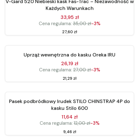
V-Gard 520 Niebieski kask Fas-Trac – Niezawodność w
Okazja
Każdych Warunkach
33,95 zł
Cena regularna:
35,00 zł
-3%
Cena
27,60 zł
Do koszyka
Okazja
Uprząż wewnętrzna do kasku Oreka IRU
26,19 zł
Cena regularna:
27,00 zł
-3%
Cena
21,29 zł
Do koszyka
Nowość
Pasek podbródkowy Irudek STILO CHINSTRAP 4P do
Okazja
kasku Stilo 600
11,64 zł
Cena regularna:
12,00 zł
-3%
Cena
9,46 zł
Do koszyka