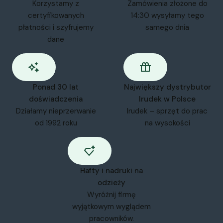
Korzystamy z
Zamówienia złożone do
certyfikowanych
14:30 wysyłamy tego
płatności i szyfrujemy
samego dnia
dane
Ponad 30 lat
Największy dystrybutor
doświadczenia
Irudek w Polsce
Działamy nieprzerwanie
Irudek – sprzęt do prac
od 1992 roku
na wysokości
Hafty i nadruki na
odzieży
Wyróżnij firmę
wyjątkowym wyglądem
pracowników.