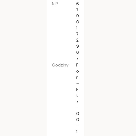
NIP
6
7
9
0
1
7
2
9
6
7
Godziny
P
o
n
–
P
t
7
:
0
0
–
1