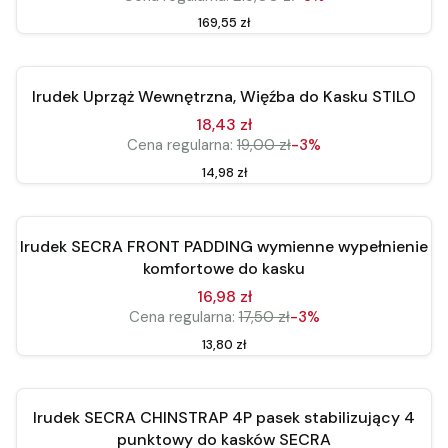
Cena
169,55 zł
Do koszyka
Okazja
Irudek Uprząż Wewnętrzna, Więźba do Kasku STILO
18,43 zł
Cena regularna:
19,00 zł
-3%
Cena
14,98 zł
Do koszyka
Nowość
Irudek SECRA FRONT PADDING wymienne wypełnienie
Okazja
komfortowe do kasku
16,98 zł
Cena regularna:
17,50 zł
-3%
Cena
13,80 zł
Do koszyka
Nowość
Irudek SECRA CHINSTRAP 4P pasek stabilizujący 4
Okazja
punktowy do kasków SECRA