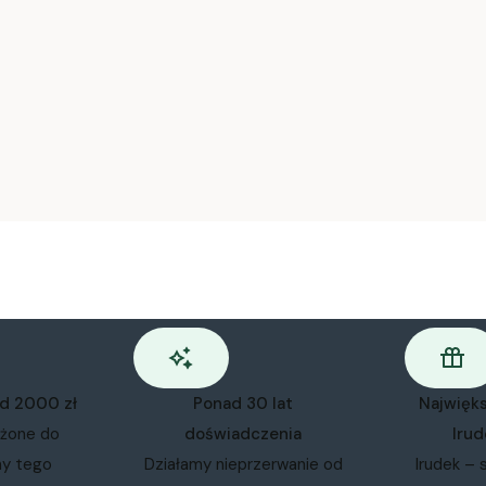
od 2000 zł
Ponad 30 lat
Najwięk
ożone do
doświadczenia
Irud
my tego
Działamy nieprzerwanie od
Irudek – 