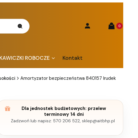
Produkty w kos
Szukaj
Zaloguj się
Koszyk
KAWICZKI ROBOCZE
Kontakt
sokości
Amortyzator bezpieczeństwa 840157 Irudek