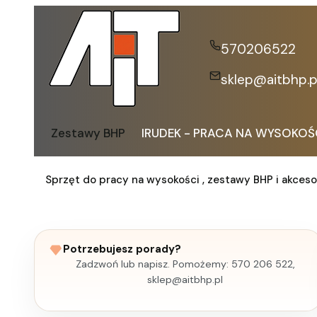
570206522
sklep@aitbhp.p
Zestawy BHP
IRUDEK - PRACA NA WYSOKOŚ
Sprzęt do pracy na wysokości , zestawy BHP i akceso