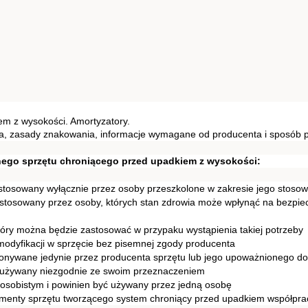
em z wysokości. Amortyzatory.
a, zasady znakowania, informacje wymagane od producenta i sposób 
ego sprzętu chroniącego przed upadkiem z wysokości:
 stosowany wyłącznie przez osoby przeszkolone w zakresie jego stoso
 stosowany przez osoby, których stan zdrowia może wpłynąć na bezpi
który można będzie zastosować w przypaku wystąpienia takiej potrzeby
modyfikacji w sprzęcie bez pisemnej zgody producenta
onywane jedynie przez producenta sprzętu lub jego upoważnionego do 
ć używany niezgodnie ze swoim przeznaczeniem
 osobistym i powinien być używany przez jedną osobę
lementy sprzętu tworzącego system chroniący przed upadkiem współpra