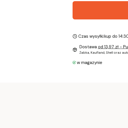
Czas wysyłki:
kup do 14:3
Dostawa
od 13,97 zł
- P
Żabka, Kaufland, Shell oraz au
w magazynie