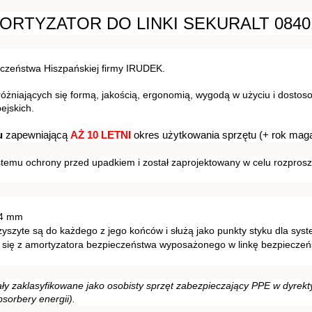
ORTYZATOR DO LINKI SEKURALT 0840
czeństwa Hiszpańskiej firmy IRUDEK.
żniających się formą, jakością, ergonomią, wygodą w użyciu i dostos
ejskich.
u
 zapewniającą 
AŻ 10 LETNI
 okres użytkowania sprzętu (+ rok mag
temu ochrony przed upadkiem i został zaprojektowany w celu rozprosz
44 mm
zyszyte są do każdego z jego końców i służą jako punkty styku dla sy
 się z amortyzatora bezpieczeństwa wyposażonego w linkę bezpieczeńs
ły zaklasyfikowane jako osobisty sprzęt zabezpieczający PPE w dyrekt
sorbery energii).