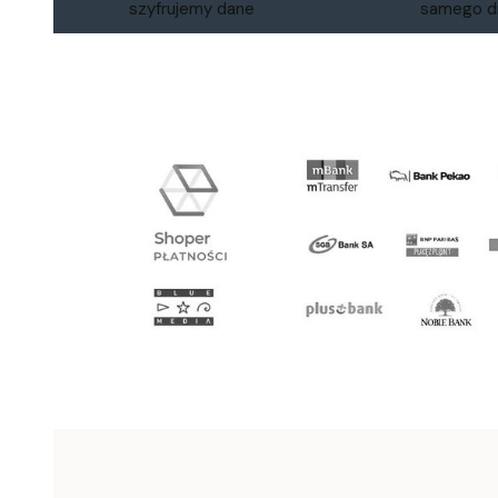
szyfrujemy dane
samego d