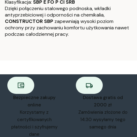
Klasyfikacja:
SBP E FO P CI SRB
Dzięki połączeniu stalowego podnoska, wkładki
antyprzebiciowej i odporności na chemikalia,
CONSTRUCTOR SBP
zapewniają wysoki poziom
ochrony przy zachowaniu komfortu użytkowania nawet
podczas całodziennej pracy.
Bezpieczne zakupy
Dostawa gratis od
online
2000 zł
Korzystamy z
Zamówienia złożone do
certyfikowanych
14:30 wysyłamy tego
płatności i szyfrujemy
samego dnia
dane