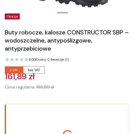
Tagi produktu
Okazja
Buty robocze, kalosze CONSTRUCTOR SBP –
wodoszczelne, antypoślizgowe,
antyprzebiciowe
0.00
(Oceny: 0 Recenzje: 0)
z VAT
bez VAT
161,89 zł
Cena regularna:
166,90 zł
Wybierz wariant produktu:
Poszczególne warianty mogą różnić się ceną