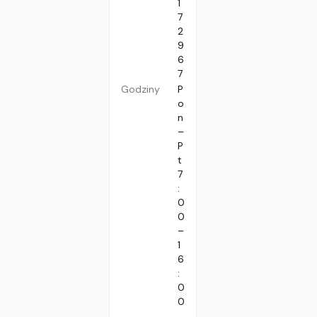
1
7
2
9
6
7
Godziny
P
o
n
–
P
t
7
:
0
0
–
1
6
:
0
0