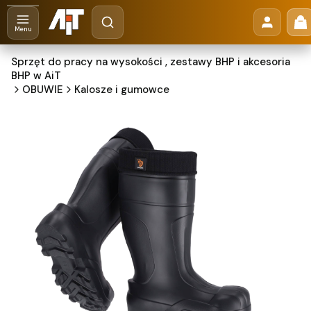
Otwórz wyszukiwarkę
Pr
Szukaj
Menu
Sprzęt do pracy na wysokości , zestawy BHP i akcesoria
BHP w AiT
OBUWIE
Kalosze i gumowce