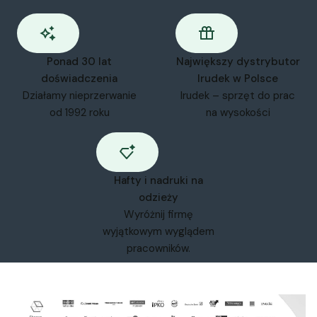
Ponad 30 lat
Największy dystrybutor
doświadczenia
Irudek w Polsce
Działamy nieprzerwanie
Irudek – sprzęt do prac
od 1992 roku
na wysokości
Hafty i nadruki na
odzieży
Wyróżnij firmę
wyjątkowym wyglądem
pracowników.