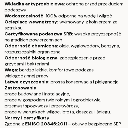
Wkładka antyprzebiciowa:
ochrona przed przekłuciem
podeszwy
Wodoszczelność:
100% odporne na wodę i wilgoć
Ocieplacz wewnętrzny:
wyjmowany, z kołnierzem ze
sztruksu
Certyfikowana podeszwa SRB:
wysoka przyczepność
na gładkich powierzchniach
Odporność chemiczna:
oleje, węglowodory, benzyna,
rozpuszczalniki organiczne
Odporność biologiczna:
zabezpieczenie przed
grzybami i bakteriami
Waga:
bardzo lekkie, komfortowe podczas
wielogodzinnej pracy
Łatwe czyszczenie:
prosta konserwacja i pielęgnacja
Zastosowanie
prace budowlane i instalacyjne,
prace w gospodarstwie rolnym i ogrodnictwie,
przemysł spożywczy i przetwórczy,
prace w warunkach wilgoci, błota, deszczu i śniegu.
Normy i certyfikaty
Zgodne z
EN ISO 20345:2011
– obuwie bezpieczne SBP