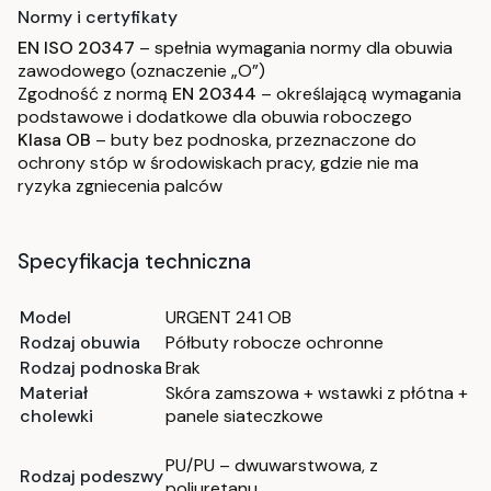
Normy i certyfikaty
EN ISO 20347
– spełnia wymagania normy dla obuwia
zawodowego (oznaczenie „O”)
Zgodność z normą
EN 20344
– określającą wymagania
podstawowe i dodatkowe dla obuwia roboczego
Klasa OB
– buty bez podnoska, przeznaczone do
ochrony stóp w środowiskach pracy, gdzie nie ma
ryzyka zgniecenia palców
Specyfikacja techniczna
Model
URGENT 241 OB
Rodzaj obuwia
Półbuty robocze ochronne
Rodzaj podnoska
Brak
Materiał
Skóra zamszowa + wstawki z płótna +
cholewki
panele siateczkowe
PU/PU – dwuwarstwowa, z
Rodzaj podeszwy
poliuretanu