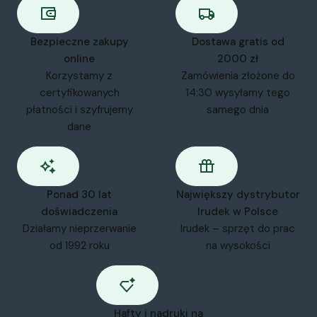
Bezpieczne zakupy
Dostawa gratis od
online
2000 zł
Korzystamy z
Zamówienia złożone do
certyfikowanych
14:30 wysyłamy tego
płatności i szyfrujemy
samego dnia
dane
Ponad 30 lat
Największy dystrybutor
doświadczenia
Irudek w Polsce
Działamy nieprzerwanie
Irudek – sprzęt do prac
od 1992 roku
na wysokości
Hafty i nadruki na