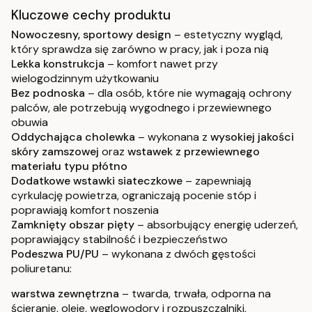
Kluczowe cechy produktu
Nowoczesny, sportowy design
– estetyczny wygląd,
który sprawdza się zarówno w pracy, jak i poza nią
Lekka konstrukcja
– komfort nawet przy
wielogodzinnym użytkowaniu
Bez podnoska
– dla osób, które nie wymagają ochrony
palców, ale potrzebują wygodnego i przewiewnego
obuwia
Oddychająca cholewka
– wykonana z
wysokiej jakości
skóry zamszowej
oraz
wstawek z przewiewnego
materiału typu płótno
Dodatkowe wstawki siateczkowe
– zapewniają
cyrkulację powietrza, ograniczają pocenie stóp i
poprawiają komfort noszenia
Zamknięty obszar pięty
– absorbujący energię uderzeń,
poprawiający stabilność i bezpieczeństwo
Podeszwa PU/PU
– wykonana z dwóch gęstości
poliuretanu:
warstwa zewnętrzna
– twarda, trwała, odporna na
ścieranie, oleje, węglowodory i rozpuszczalniki,