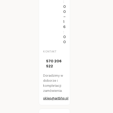
:
0
0
–
1
6
:
0
0
KONTAKT
570 206
522
Doradzimy w
doborze i
kompletacji
zamówienia.
sklep@aitbhp.pl