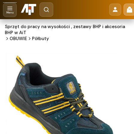
Otwórz wyszukiwarkę
Pr
Szukaj
Menu
Sprzęt do pracy na wysokości , zestawy BHP i akcesoria
BHP w AiT
OBUWIE
Półbuty