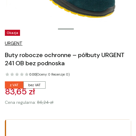
Tagi produktu
Okazja
URGENT
Buty robocze ochronne – półbuty URGENT
241 OB bez podnoska
0.00
(Oceny: 0 Recenzje: 0)
z VAT
bez VAT
83,65 zł
Cena regularna:
86,24 zł
Wybierz wariant produktu:
Poszczególne warianty mogą różnić się ceną