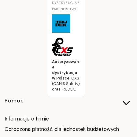
DYSTRYBUCJA /
PARTNERSTWO
Autoryzowan
a
dystrybucja
w Polsce:
CXS
(CANIS Safety)
oraz IRUDEK.
Linki w stopce
Pomoc
Informacje o firmie
Odroczona płatność dla jednostek budżetowych