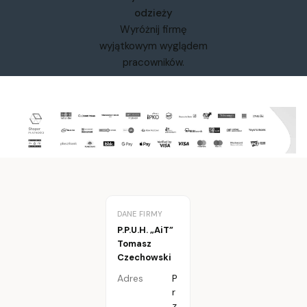
odzieży
Wyróżnij firmę
wyjątkowym wyglądem
pracowników.
DANE FIRMY
P.P.U.H. „AiT”
Tomasz
Czechowski
Adres
P
r
z