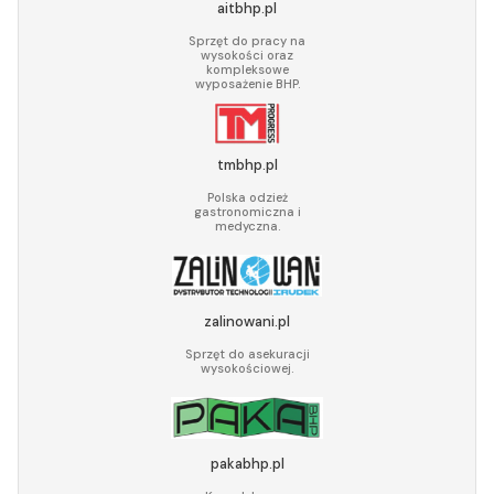
aitbhp.pl
Sprzęt do pracy na
wysokości oraz
kompleksowe
wyposażenie BHP.
tmbhp.pl
Polska odzież
gastronomiczna i
medyczna.
zalinowani.pl
Sprzęt do asekuracji
wysokościowej.
pakabhp.pl