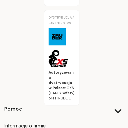
DYSTRYBUCJA /
PARTNERSTWO
Autoryzowan
a
dystrybucja
w Polsce:
CXS
(CANIS Safety)
oraz IRUDEK.
Linki w stopce
Pomoc
Informacje o firmie