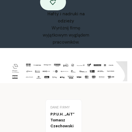
Hafty i nadruki na
odzieży
Wyróżnij firmę
wyjątkowym wyglądem
pracowników.
DANE FIRMY
P.P.U.H. „AiT”
Tomasz
Czechowski