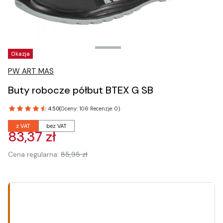
Tagi produktu
Okazja
PW ART MAS
Buty robocze półbut BTEX G SB
4.50
(Oceny: 106 Recenzje: 0)
z VAT
bez VAT
83,37 zł
Cena regularna:
85,95 zł
Wybierz wariant produktu:
Poszczególne warianty mogą różnić się ceną