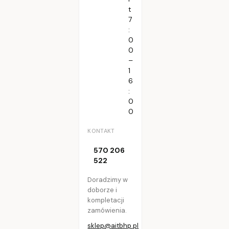
t
7
:
0
0
–
1
6
:
0
0
KONTAKT
570 206
522
Doradzimy w
doborze i
kompletacji
zamówienia.
sklep@aitbhp.pl