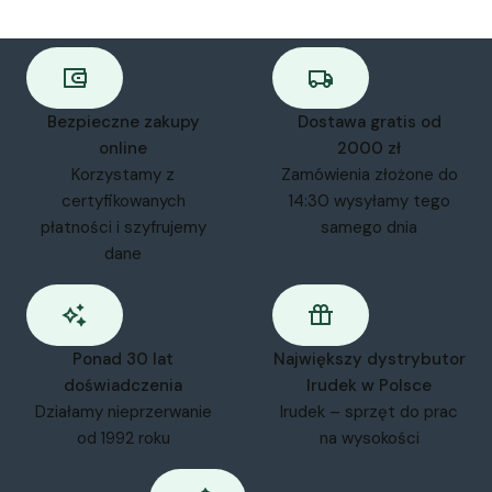
Bezpieczne zakupy
Dostawa gratis od
online
2000 zł
Korzystamy z
Zamówienia złożone do
certyfikowanych
14:30 wysyłamy tego
płatności i szyfrujemy
samego dnia
dane
Ponad 30 lat
Największy dystrybutor
doświadczenia
Irudek w Polsce
Działamy nieprzerwanie
Irudek – sprzęt do prac
od 1992 roku
na wysokości