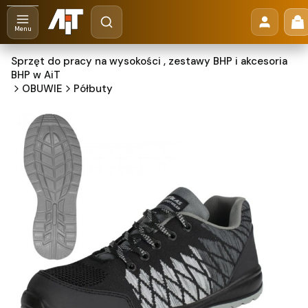
Otwórz wyszukiwarkę
Pr
Szukaj
Menu
Sprzęt do pracy na wysokości , zestawy BHP i akcesoria
BHP w AiT
OBUWIE
Półbuty