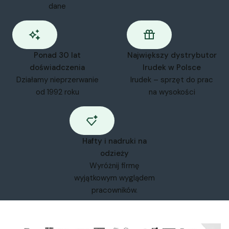
dane
Ponad 30 lat
Największy dystrybutor
doświadczenia
Irudek w Polsce
Działamy nieprzerwanie
Irudek – sprzęt do prac
od 1992 roku
na wysokości
Hafty i nadruki na
odzieży
Wyróżnij firmę
wyjątkowym wyglądem
pracowników.