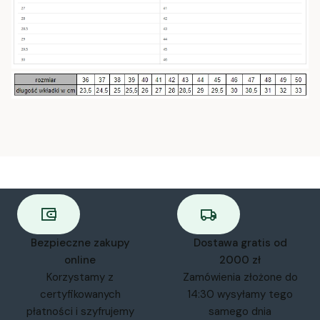
Bezpieczne zakupy
Dostawa gratis od
online
2000 zł
Korzystamy z
Zamówienia złożone do
certyfikowanych
14:30 wysyłamy tego
płatności i szyfrujemy
samego dnia