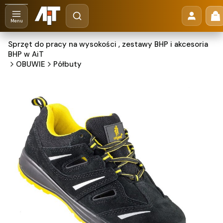
Otwórz wyszukiwarkę
Pr
Szukaj
Menu
Sprzęt do pracy na wysokości , zestawy BHP i akcesoria
BHP w AiT
OBUWIE
Półbuty