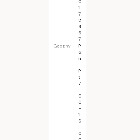
0
1
7
2
9
6
7
Godziny
P
o
n
–
P
t
7
:
0
0
–
1
6
:
0
0