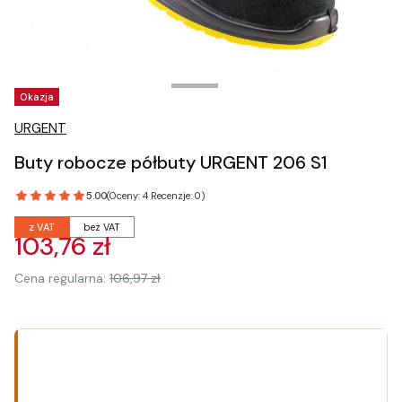
Tagi produktu
Okazja
URGENT
Buty robocze półbuty URGENT 206 S1
5.00
(Oceny: 4 Recenzje: 0)
z VAT
bez VAT
103,76 zł
Cena regularna:
106,97 zł
Wybierz wariant produktu:
Poszczególne warianty mogą różnić się ceną