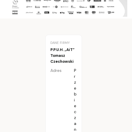
DANE FIRMY
P.P.U.H. „AiT”
Tomasz
Czechowski
Adres
P
r
z
e
b
i
e
c
z
a
n