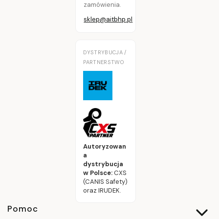
zamówienia.
sklep@aitbhp.pl
DYSTRYBUCJA /
PARTNERSTWO
Autoryzowan
a
dystrybucja
w Polsce:
CXS
(CANIS Safety)
oraz IRUDEK.
Linki w stopce
Pomoc