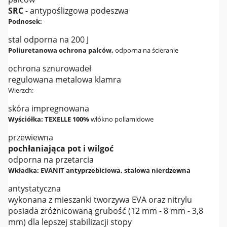
SRC
- antypoślizgowa podeszwa
Podnosek:
stal odporna na 200 J
Poliuretanowa ochrona palców,
odporna na ścieranie
ochrona sznurowadeł
regulowana metalowa klamra
Wierzch:
skóra impregnowana
Wyściółka: TEXELLE 100%
włókno poliamidowe
przewiewna
pochłaniająca pot i wilgoć
odporna na przetarcia
Wkładka: EVANIT antyprzebiciowa, stalowa nierdzewna
antystatyczna
wykonana z mieszanki tworzywa EVA oraz nitrylu
posiada zróżnicowaną grubość (12 mm - 8 mm - 3,8
mm) dla lepszej stabilizacji stopy