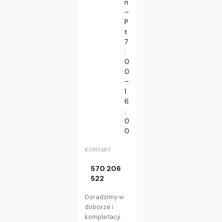
n
–
P
t
7
:
0
0
–
1
6
:
0
0
KONTAKT
570 206
522
Doradzimy w
doborze i
kompletacji