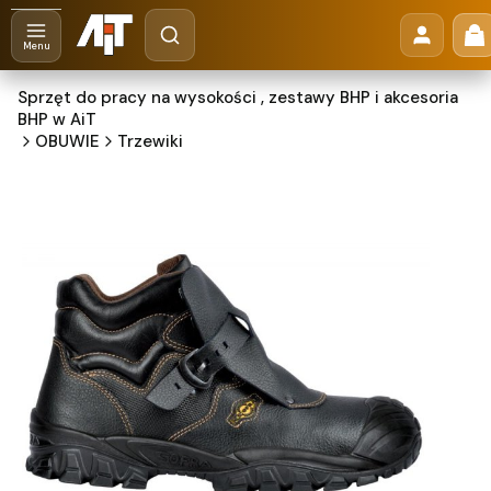
Otwórz wyszukiwarkę
Pr
Szukaj
Menu
Sprzęt do pracy na wysokości , zestawy BHP i akcesoria
BHP w AiT
OBUWIE
Trzewiki