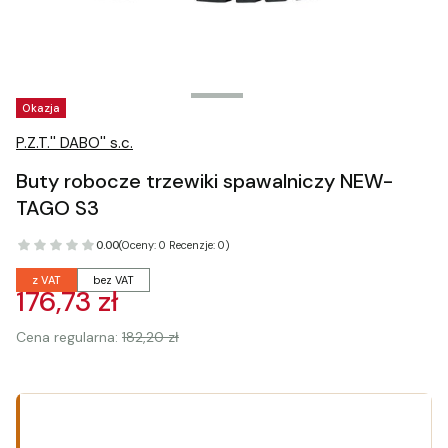
Tagi produktu
Okazja
P.Z.T.'' DABO'' s.c.
Buty robocze trzewiki spawalniczy NEW-
TAGO S3
0.00
(Oceny: 0 Recenzje: 0)
z VAT
bez VAT
176,73 zł
Cena regularna:
182,20 zł
Wybierz wariant produktu:
Poszczególne warianty mogą różnić się ceną