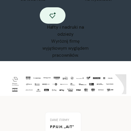
Hafty i nadruki na
odzieży
Wyróżnij firmę
wyjątkowym wyglądem
pracowników.
DANE FIRMY
P.P.U.H. „AiT”