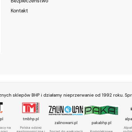
Bezpieczeństwo
Kontakt
znych sklepów BHP i działamy nieprzerwanie od 1992 roku. Spr
pl
tmbhp.pl
alp
zalinowani.pl
pakabhp.pl
racy na
Polska odzież
Alpak
 oraz
gastronomiczna i
rodzi
Sprzęt do asekuracji
Kompleksowe