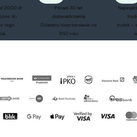
od 2000 zł
Ponad 30 lat
Najwięk
ożone do
doświadczenia
Irud
my tego
Działamy nieprzerwanie od
Irudek – 
nia
1992 roku
w