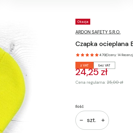
Tagi produktu
Okazja
ARDON SAFETY S.R.O.
Czapka ocieplana 
4.70
(Oceny: 14 Recenzj
z VAT
bez VAT
24,25 zł
Cena regularna:
25,00 zł
Ilość
szt.