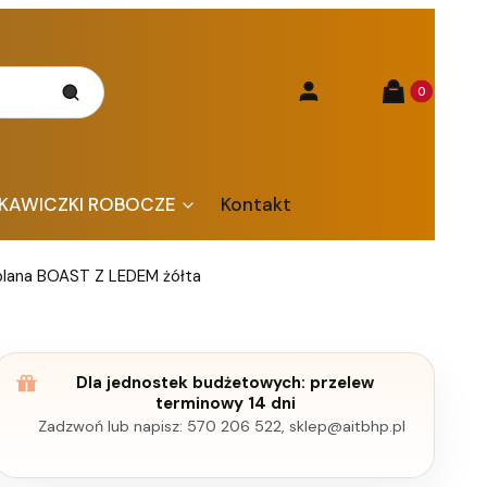
Produkty w kos
Szukaj
Zaloguj się
Koszyk
KAWICZKI ROBOCZE
Kontakt
plana BOAST Z LEDEM żółta