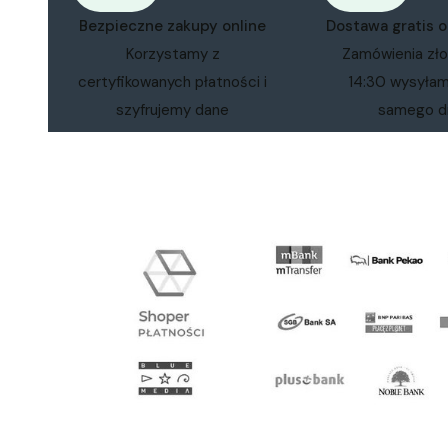
Bezpieczne zakupy online
Dostawa gratis 
Korzystamy z
Zamówienia zł
certyfikowanych płatności i
14:30 wysyła
szyfrujemy dane
samego d