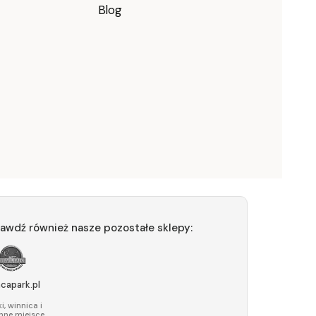
Blog
awdź również nasze pozostałe sklepy:
acapark.pl
i, winnica i
nne miejsce