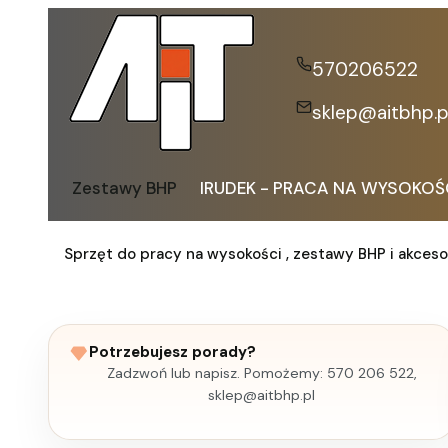
570206522
sklep@aitbhp.p
Zestawy BHP
IRUDEK - PRACA NA WYSOKOŚ
Sprzęt do pracy na wysokości , zestawy BHP i akceso