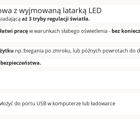
owa z wyjmowaną latarką LED
siadającą
aż 3 tryby regulacji światła.
łatwi pracę
w warunkach słabego oświetlenia -
bez koniec
użytku
np.:biegania po zmroku, lub późnych powrotach do 
 bezpieczeństwa.
i włożyć do portu USB w komputerze lub ładowarce