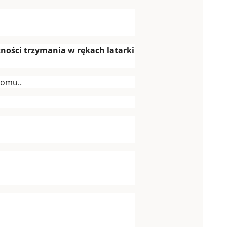
zności trzymania w rękach latarki
domu..