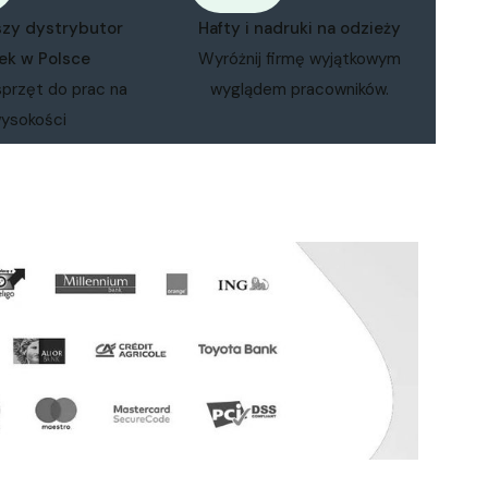
szy dystrybutor
Hafty i nadruki na odzieży
ek w Polsce
Wyróżnij firmę wyjątkowym
sprzęt do prac na
wyglądem pracowników.
ysokości