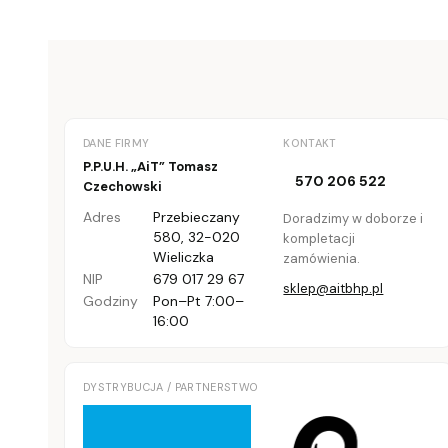
DANE FIRMY
KONTAKT
P.P.U.H. „AiT” Tomasz
570 206 522
Czechowski
Adres
Przebieczany
Doradzimy w doborze i
580
,
32-020
kompletacji
Wieliczka
zamówienia.
NIP
679 017 29 67
sklep@aitbhp.pl
Godziny
Pon–Pt 7:00–
16:00
DYSTRYBUCJA / PARTNERSTWO