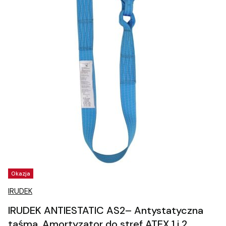
Tagi produktu
Okazja
IRUDEK
IRUDEK ANTIESTATIC AS2– Antystatyczna
taśma, Amortyzator do stref ATEX 1 i 2