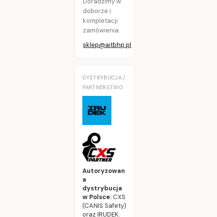
Doradzimy w
doborze i
kompletacji
zamówienia.
sklep@aitbhp.pl
DYSTRYBUCJA /
PARTNERSTWO
Autoryzowan
a
dystrybucja
w Polsce:
CXS
(CANIS Safety)
oraz IRUDEK.