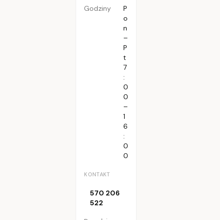
Godziny
P
o
n
–
P
t
7
:
0
0
–
1
6
:
0
0
KONTAKT
570 206
522