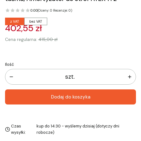
0.00
(Oceny: 0 Recenzje: 0)
z VAT
bez VAT
402,55 zł
Cena regularna:
415,00 zł
Ilość
szt.
Dodaj do koszyka
Czas
kup do 14:30 - wyślemy dzisiaj (dotyczy dni
wysyłki:
robocze)