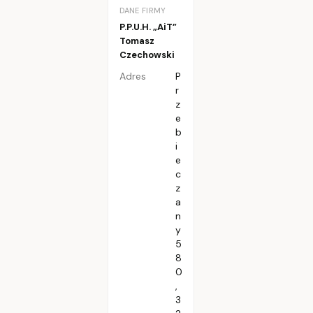
DANE FIRMY
P.P.U.H. „AiT”
Tomasz
Czechowski
Adres
P
r
z
e
b
i
e
c
z
a
n
y
5
8
0
,
3