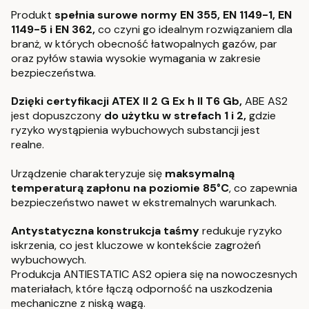
Produkt
spełnia surowe normy EN 355, EN 1149-1, EN
1149-5 i EN 362,
co czyni go idealnym rozwiązaniem dla
branż, w których obecność łatwopalnych gazów, par
oraz pyłów stawia wysokie wymagania w zakresie
bezpieczeństwa.
Dzięki certyfikacji ATEX II 2 G Ex h II T6 Gb,
ABE AS2
jest dopuszczony
do użytku w strefach 1 i 2,
gdzie
ryzyko wystąpienia wybuchowych substancji jest
realne.
Urządzenie charakteryzuje się
maksymalną
temperaturą zapłonu na poziomie 85°C
, co zapewnia
bezpieczeństwo nawet w ekstremalnych warunkach.
Antystatyczna konstrukcja taśmy
redukuje ryzyko
iskrzenia, co jest kluczowe w kontekście zagrożeń
wybuchowych.
Produkcja ANTIESTATIC AS2 opiera się na nowoczesnych
materiałach, które łączą odporność na uszkodzenia
mechaniczne z niską wagą.