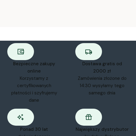
Bezpieczne zakupy
Dostawa gratis od
online
2000 zł
Korzystamy z
Zamówienia złożone do
certyfikowanych
14:30 wysyłamy tego
płatności i szyfrujemy
samego dnia
dane
Ponad 30 lat
Największy dystrybutor