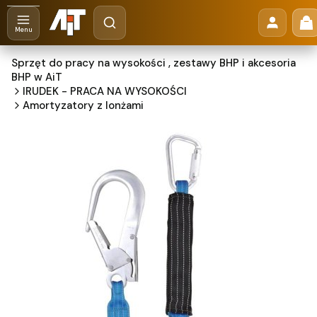
Otwórz wyszukiwarkę
Pr
Szukaj
Menu
Sprzęt do pracy na wysokości , zestawy BHP i akcesoria
BHP w AiT
IRUDEK - PRACA NA WYSOKOŚCI
Amortyzatory z lonżami