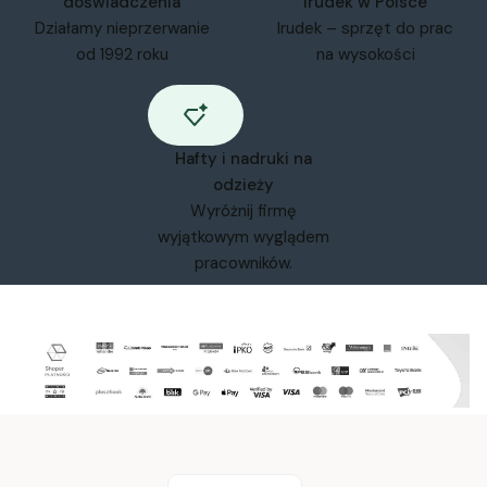
doświadczenia
Irudek w Polsce
Działamy nieprzerwanie
Irudek – sprzęt do prac
od 1992 roku
na wysokości
Hafty i nadruki na
odzieży
Wyróżnij firmę
wyjątkowym wyglądem
pracowników.