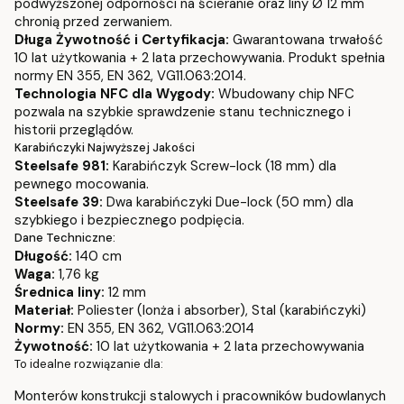
podwyższonej odporności na ścieranie oraz liny Ø 12 mm
chronią przed zerwaniem.
Długa Żywotność i Certyfikacja:
Gwarantowana trwałość
10 lat użytkowania + 2 lata przechowywania. Produkt spełnia
normy EN 355, EN 362, VG11.063:2014.
Technologia NFC dla Wygody:
Wbudowany chip NFC
pozwala na szybkie sprawdzenie stanu technicznego i
historii przeglądów.
Karabińczyki Najwyższej Jakości
Steelsafe 981:
Karabińczyk Screw-lock (18 mm) dla
pewnego mocowania.
Steelsafe 39:
Dwa karabińczyki Due-lock (50 mm) dla
szybkiego i bezpiecznego podpięcia.
Dane Techniczne:
Długość:
140 cm
Waga:
1,76 kg
Średnica liny:
12 mm
Materiał:
Poliester (lonża i absorber), Stal (karabińczyki)
Normy:
EN 355, EN 362, VG11.063:2014
Żywotność:
10 lat użytkowania + 2 lata przechowywania
To idealne rozwiązanie dla:
Monterów konstrukcji stalowych i pracowników budowlanych