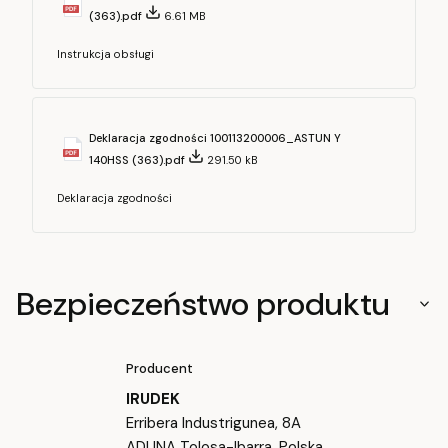
(363).pdf
6.61 MB
Instrukcja obsługi
Deklaracja zgodności 100113200006_ASTUN Y
140HSS (363).pdf
291.50 kB
Deklaracja zgodności
Bezpieczeństwo produktu
Producent
IRUDEK
Erribera Industrigunea, 8A
ADUNA Tolosa-Ibarra, Polska