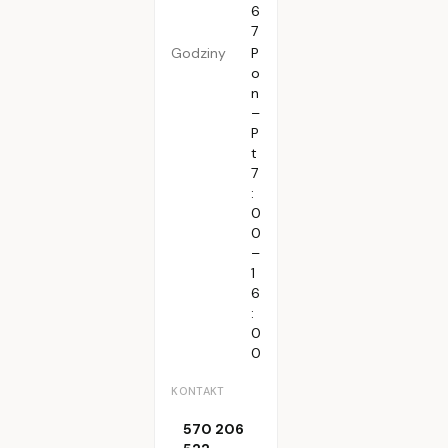
6
7
Godziny
P
o
n
–
P
t
7
:
0
0
–
1
6
:
0
0
KONTAKT
570 206