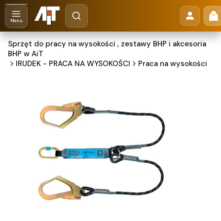
Otwórz wyszukiwarkę
Pr
Szukaj
Menu
Sprzęt do pracy na wysokości , zestawy BHP i akcesoria
BHP w AiT
IRUDEK - PRACA NA WYSOKOŚCI
Praca na wysokości