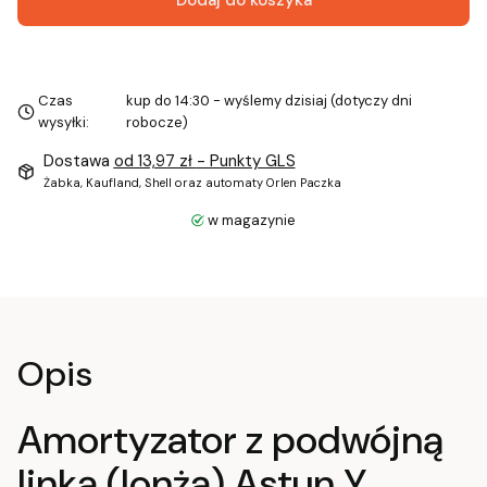
Dodaj do koszyka
Czas
kup do 14:30 - wyślemy dzisiaj (dotyczy dni
wysyłki:
robocze)
Dostawa
od 13,97 zł
- Punkty GLS
Żabka, Kaufland, Shell oraz automaty Orlen Paczka
w magazynie
Opis
Amortyzator z podwójną
linką (lonżą) Astun Y