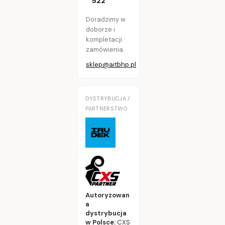
522
Doradzimy w
doborze i
kompletacji
zamówienia.
sklep@aitbhp.pl
DYSTRYBUCJA /
PARTNERSTWO
Autoryzowan
a
dystrybucja
w Polsce:
CXS