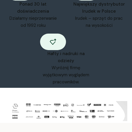
Ponad 30 lat
Największy dystrybutor
doświadczenia
Irudek w Polsce
Działamy nieprzerwanie
Irudek – sprzęt do prac
od 1992 roku
na wysokości
Hafty i nadruki na
odzieży
Wyróżnij firmę
wyjątkowym wyglądem
pracowników.