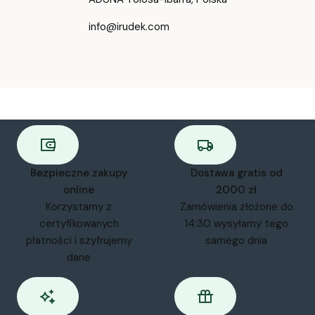
info@irudek.com
Bezpieczne zakupy
Dostawa gratis od
online
2000 zł
Korzystamy z
Zamówienia złożone do
certyfikowanych
14:30 wysyłamy tego
płatności i szyfrujemy
samego dnia
dane