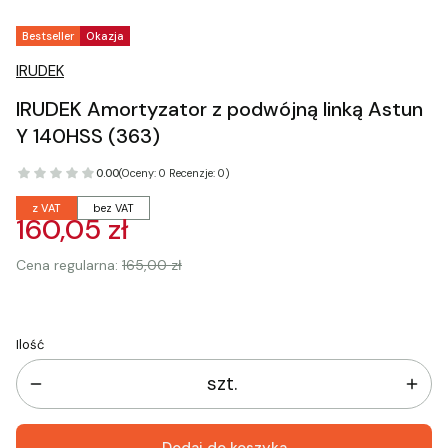
Tagi produktu
Bestseller
Okazja
IRUDEK
IRUDEK Amortyzator z podwójną linką Astun
Y 140HSS (363)
0.00
(Oceny: 0 Recenzje: 0)
z VAT
bez VAT
160,05 zł
Cena regularna:
165,00 zł
Ilość
szt.