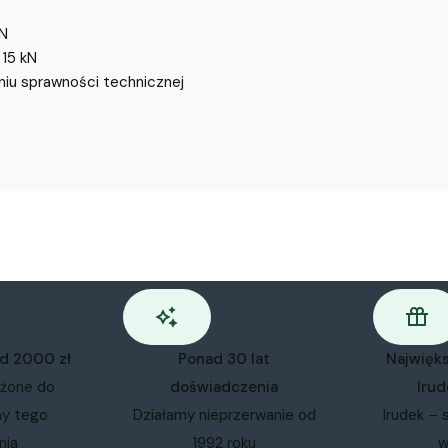
N
15 kN
iu sprawności technicznej
od 2000 zł
Ponad 30 lat
Najwięk
ożone do
doświadczenia
Irud
my tego
Działamy nieprzerwanie od
Irudek – 
nia
1992 roku
w