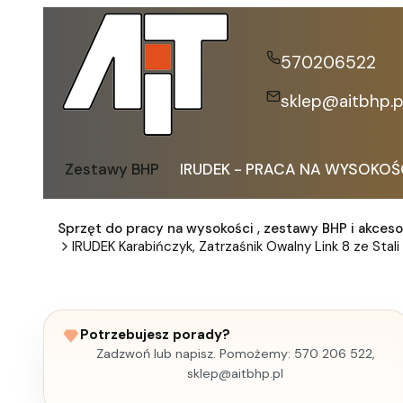
570206522
sklep@aitbhp.p
Zestawy BHP
IRUDEK - PRACA NA WYSOKOŚ
Sprzęt do pracy na wysokości , zestawy BHP i akceso
IRUDEK Karabińczyk, Zatrzaśnik Owalny Link 8 ze Stal