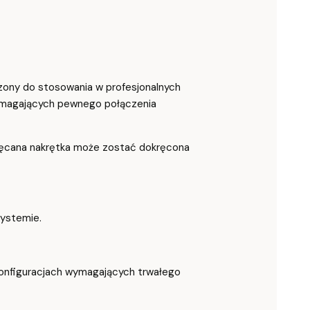
zony do stosowania w profesjonalnych
wymagających pewnego połączenia
kręcana nakrętka może zostać dokręcona
systemie.
konfiguracjach wymagających trwałego