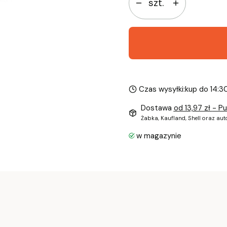
szt.
Czas wysyłki:
kup do 14:3
Dostawa
od 13,97 zł
- P
Żabka, Kaufland, Shell oraz au
w magazynie