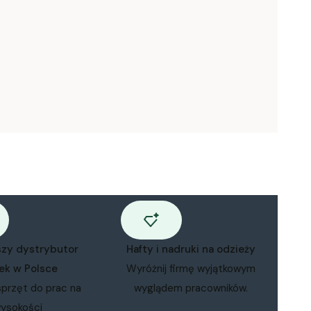
szy dystrybutor
Hafty i nadruki na odzieży
ek w Polsce
Wyróżnij firmę wyjątkowym
sprzęt do prac na
wyglądem pracowników.
ysokości