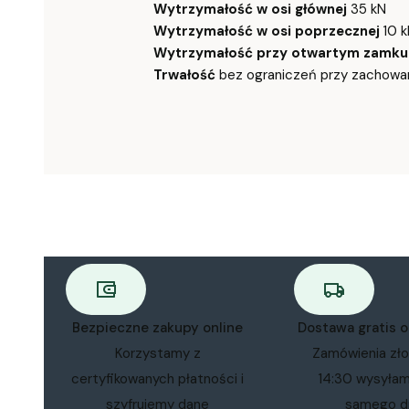
Wytrzymałość w osi głównej
35 kN
Wytrzymałość w osi poprzecznej
10 k
Wytrzymałość przy otwartym zamku
Trwałość
bez ograniczeń przy zachowan
Bezpieczne zakupy online
Dostawa gratis 
Korzystamy z
Zamówienia zł
certyfikowanych płatności i
14:30 wysyła
szyfrujemy dane
samego d