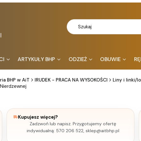
l
CI
ARTYKUŁY BHP
ODZIEŻ
OBUWIE
RĘ
ria BHP w AiT
IRUDEK - PRACA NA WYSOKOŚCI
Liny i linki/l
i Nierdzewnej