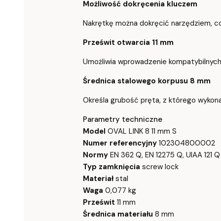
Możliwość dokręcenia kluczem
Nakrętkę można dokręcić narzędziem, co 
Prześwit otwarcia 11 mm
Umożliwia wprowadzenie kompatybilnych
Średnica stalowego korpusu 8 mm
Określa grubość pręta, z którego wykona
Parametry techniczne
Model
OVAL LINK 8 11 mm S
Numer referencyjny
102304800002
Normy
EN 362 Q, EN 12275 Q, UIAA 121 Q
Typ zamknięcia
screw lock
Materiał
stal
Waga
0,077 kg
Prześwit
11 mm
Średnica materiału
8 mm