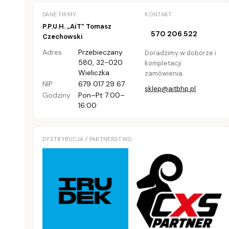
DANE FIRMY
KONTAKT
P.P.U.H. „AiT” Tomasz
570 206 522
Czechowski
Adres
Przebieczany
Doradzimy w doborze i
580
,
32-020
kompletacji
Wieliczka
zamówienia.
NIP
679 017 29 67
sklep@aitbhp.pl
Godziny
Pon–Pt 7:00–
16:00
DYSTRYBUCJA / PARTNERSTWO