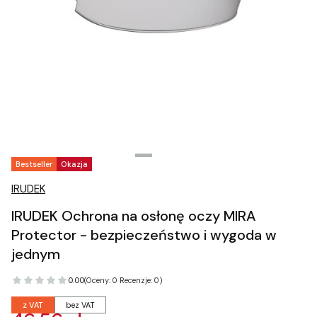
Tagi produktu
Bestseller
Okazja
IRUDEK
IRUDEK Ochrona na osłonę oczy MIRA
Protector - bezpieczeństwo i wygoda w
jednym
0.00
(Oceny: 0 Recenzje: 0)
z VAT
bez VAT