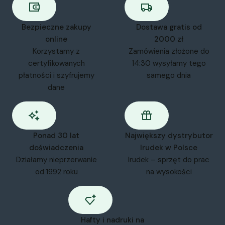
Bezpieczne zakupy
Dostawa gratis od
online
2000 zł
Korzystamy z
Zamówienia złożone do
certyfikowanych
14:30 wysyłamy tego
płatności i szyfrujemy
samego dnia
dane
Ponad 30 lat
Największy dystrybutor
doświadczenia
Irudek w Polsce
Działamy nieprzerwanie
Irudek – sprzęt do prac
od 1992 roku
na wysokości
Hafty i nadruki na