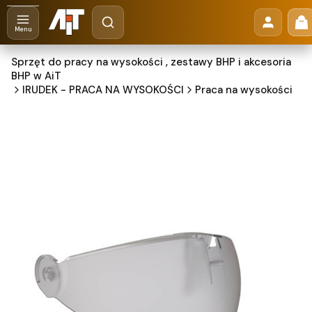
Otwórz wyszukiwarkę
Pr
Szukaj
Menu
Sprzęt do pracy na wysokości , zestawy BHP i akcesoria
BHP w AiT
IRUDEK - PRACA NA WYSOKOŚCI
Praca na wysokości