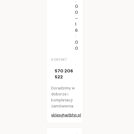
:
0
0
–
1
6
:
0
0
KONTAKT
570 206
522
Doradzimy w
doborze i
kompletacji
zamówienia.
sklep@aitbhp.pl