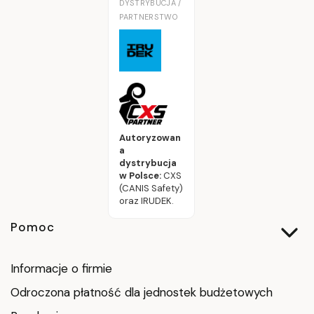
DYSTRYBUCJA /
PARTNERSTWO
Autoryzowan
a
dystrybucja
w Polsce:
CXS
(CANIS Safety)
oraz IRUDEK.
Linki w stopce
Pomoc
Informacje o firmie
Odroczona płatność dla jednostek budżetowych