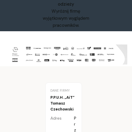
odzieży
Wyróżnij firmę
wyjątkowym wyglądem
pracowników.
DANE FIRMY
P.P.U.H. „AiT”
Tomasz
Czechowski
Adres
P
r
z