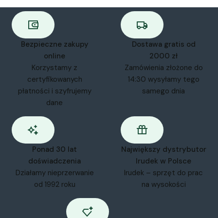
Bezpieczne zakupy
Dostawa gratis od
online
2000 zł
Korzystamy z
Zamówienia złożone do
certyfikowanych
14:30 wysyłamy tego
płatności i szyfrujemy
samego dnia
dane
Ponad 30 lat
Największy dystrybutor
doświadczenia
Irudek w Polsce
Działamy nieprzerwanie
Irudek – sprzęt do prac
od 1992 roku
na wysokości