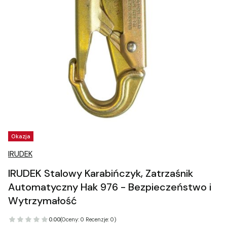
Tagi produktu
Okazja
IRUDEK
IRUDEK Stalowy Karabińczyk, Zatrzaśnik
Automatyczny Hak 976 - Bezpieczeństwo i
Wytrzymałość
0.00
(Oceny: 0 Recenzje: 0)