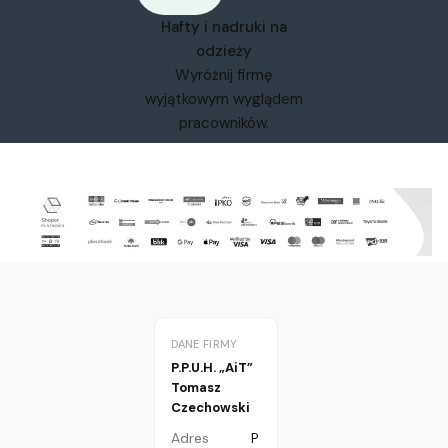
Hafty i nadruki na
odzieży
Wyróżnij firmę
wyjątkowym wyglądem
pracowników.
DANE FIRMY
P.P.U.H. „AiT”
Tomasz
Czechowski
Adres
P