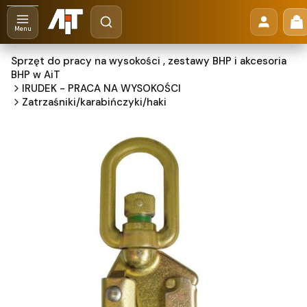
Otwórz wyszukiwarkę
Pr
Szukaj
Menu
Sprzęt do pracy na wysokości , zestawy BHP i akcesoria
BHP w AiT
IRUDEK - PRACA NA WYSOKOŚCI
Zatrzaśniki/karabińczyki/haki