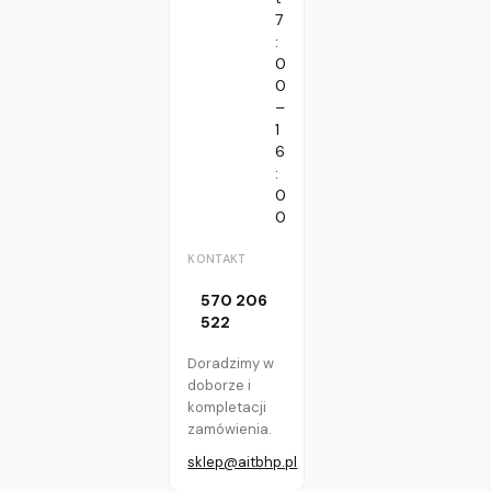
7
:
0
0
–
1
6
:
0
0
KONTAKT
570 206
522
Doradzimy w
doborze i
kompletacji
zamówienia.
sklep@aitbhp.pl