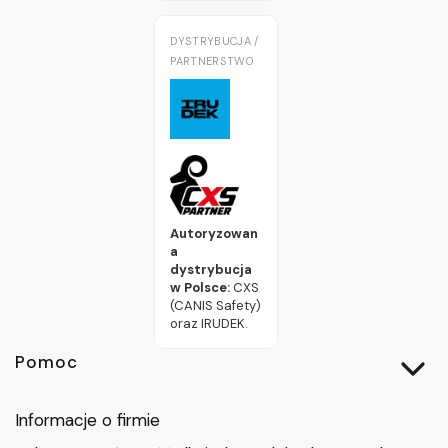
DYSTRYBUCJA /
PARTNERSTWO
Autoryzowan
a
dystrybucja
w Polsce:
CXS
(CANIS Safety)
oraz IRUDEK.
Linki w stopce
Pomoc
Informacje o firmie