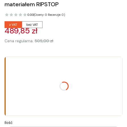
materiałem RIPSTOP
0.00
(Oceny: 0 Recenzje: 0)
z VAT
bez VAT
489,85 zł
Cena regularna:
505,00 zł
Wybierz wariant produktu:
Poszczególne warianty mogą różnić się ceną
*
Rozmiar
Wybierz
Ilość