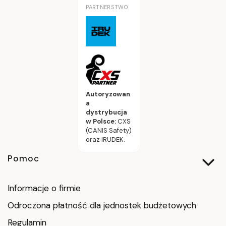
PARTNERSTWO
Autoryzowan
a
dystrybucja
w Polsce:
CXS
(CANIS Safety)
oraz IRUDEK.
Linki w stopce
Pomoc
Informacje o firmie
Odroczona płatność dla jednostek budżetowych
Regulamin