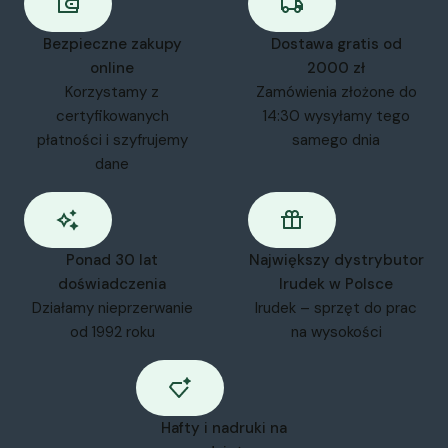
Bezpieczne zakupy
Dostawa gratis od
online
2000 zł
Korzystamy z
Zamówienia złożone do
certyfikowanych
14:30 wysyłamy tego
płatności i szyfrujemy
samego dnia
dane
Ponad 30 lat
Największy dystrybutor
doświadczenia
Irudek w Polsce
Działamy nieprzerwanie
Irudek – sprzęt do prac
od 1992 roku
na wysokości
Hafty i nadruki na