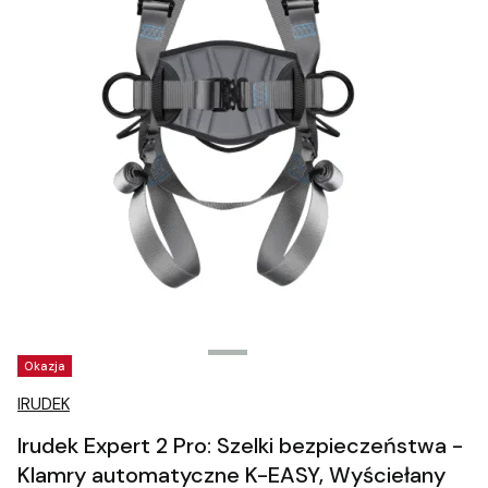
Tagi produktu
Okazja
IRUDEK
Irudek Expert 2 Pro: Szelki bezpieczeństwa -
Klamry automatyczne K-EASY, Wyściełany