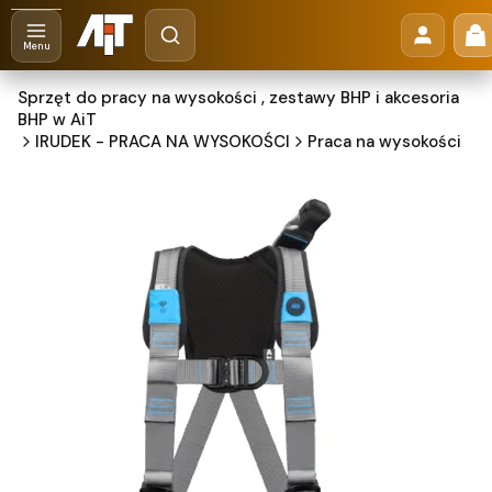
Otwórz wyszukiwarkę
Pr
Szukaj
Menu
Sprzęt do pracy na wysokości , zestawy BHP i akcesoria
BHP w AiT
IRUDEK - PRACA NA WYSOKOŚCI
Praca na wysokości