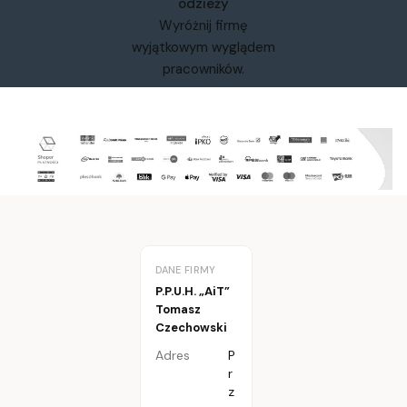
odzieży
Wyróżnij firmę
wyjątkowym wyglądem
pracowników.
DANE FIRMY
P.P.U.H. „AiT”
Tomasz
Czechowski
Adres
P
r
z