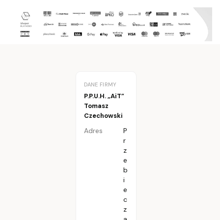
DANE FIRMY
P.P.U.H. „AiT”
Tomasz
Czechowski
Adres
P
r
z
e
b
i
e
c
z
a