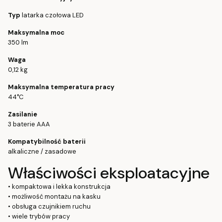
Typ
latarka czołowa LED
Maksymalna moc
350 lm
Waga
0,12 kg
Maksymalna temperatura pracy
44°C
Zasilanie
3 baterie AAA
Kompatybilność baterii
alkaliczne / zasadowe
Właściwości eksploatacyjne
• kompaktowa i lekka konstrukcja
• możliwość montażu na kasku
• obsługa czujnikiem ruchu
• wiele trybów pracy