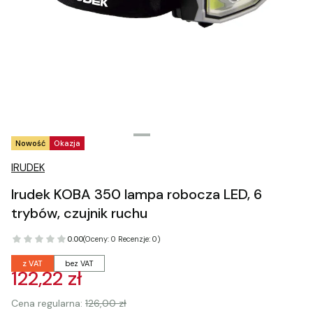
Tagi produktu
Nowość
Okazja
IRUDEK
Irudek KOBA 350 lampa robocza LED, 6
trybów, czujnik ruchu
0.00
(Oceny: 0 Recenzje: 0)
z VAT
bez VAT
122,22 zł
Cena regularna:
126,00 zł