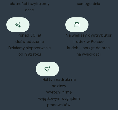
płatności i szyfrujemy
samego dnia
dane
Ponad 30 lat
Największy dystrybutor
doświadczenia
Irudek w Polsce
Działamy nieprzerwanie
Irudek – sprzęt do prac
od 1992 roku
na wysokości
Hafty i nadruki na
odzieży
Wyróżnij firmę
wyjątkowym wyglądem
pracowników.