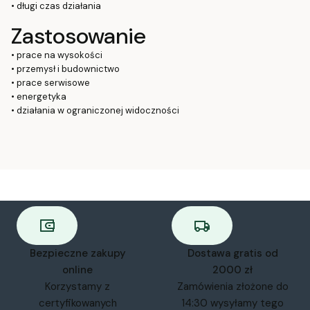
• długi czas działania
Zastosowanie
• prace na wysokości
• przemysł i budownictwo
• prace serwisowe
• energetyka
• działania w ograniczonej widoczności
Bezpieczne zakupy
Dostawa gratis od
online
2000 zł
Korzystamy z
Zamówienia złożone do
certyfikowanych
14:30 wysyłamy tego