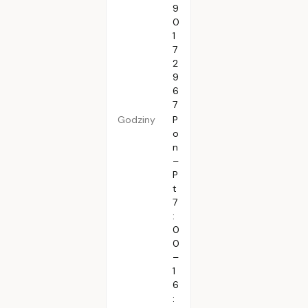
9
0
1
7
2
9
6
7
Godziny
P
o
n
–
P
t
7
:
0
0
–
1
6
: