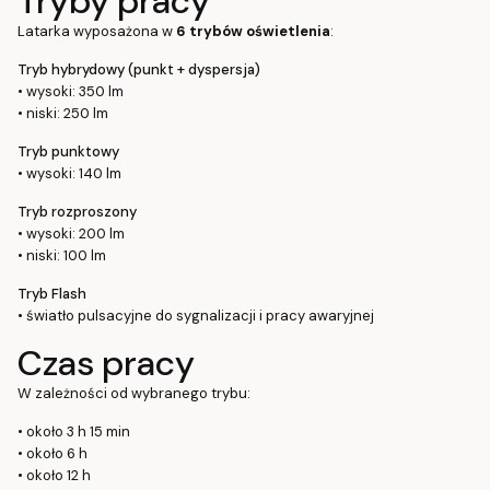
Tryby pracy
Latarka wyposażona w
6 trybów oświetlenia
:
Tryb hybrydowy (punkt + dyspersja)
• wysoki: 350 lm
• niski: 250 lm
Tryb punktowy
• wysoki: 140 lm
Tryb rozproszony
• wysoki: 200 lm
• niski: 100 lm
Tryb Flash
• światło pulsacyjne do sygnalizacji i pracy awaryjnej
Czas pracy
W zależności od wybranego trybu:
• około 3 h 15 min
• około 6 h
• około 12 h