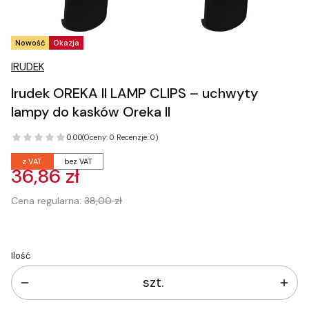
Tagi produktu
Nowość
Okazja
IRUDEK
Irudek OREKA II LAMP CLIPS – uchwyty
lampy do kasków Oreka II
0.00
(Oceny: 0 Recenzje: 0)
z VAT
bez VAT
36,86 zł
Cena regularna:
38,00 zł
Ilość
szt.