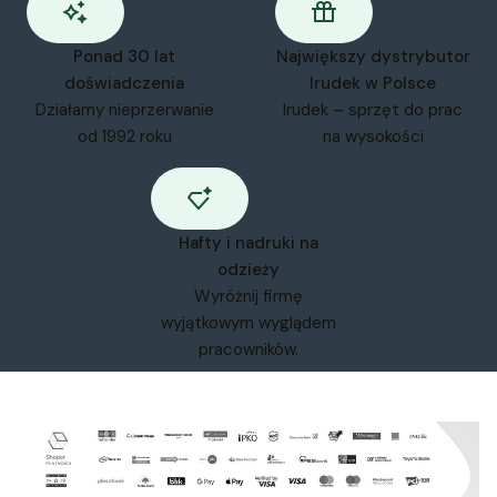
Ponad 30 lat
Największy dystrybutor
doświadczenia
Irudek w Polsce
Działamy nieprzerwanie
Irudek – sprzęt do prac
od 1992 roku
na wysokości
Hafty i nadruki na
odzieży
Wyróżnij firmę
wyjątkowym wyglądem
pracowników.