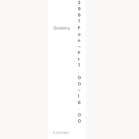
2
9
6
7
Godziny
P
o
n
–
P
t
7
:
0
0
–
1
6
:
0
0
KONTAKT