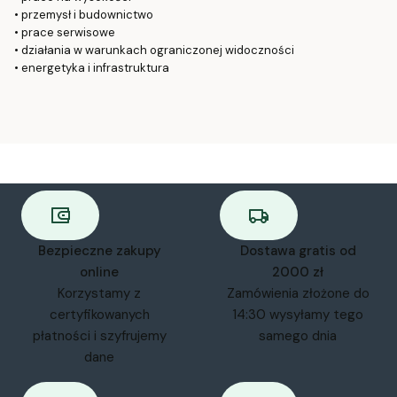
• przemysł i budownictwo
• prace serwisowe
• działania w warunkach ograniczonej widoczności
• energetyka i infrastruktura
Bezpieczne zakupy
Dostawa gratis od
online
2000 zł
Korzystamy z
Zamówienia złożone do
certyfikowanych
14:30 wysyłamy tego
płatności i szyfrujemy
samego dnia
dane