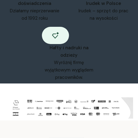
doświadczenia
Irudek w Polsce
Działamy nieprzerwanie
Irudek – sprzęt do prac
od 1992 roku
na wysokości
Hafty i nadruki na
odzieży
Wyróżnij firmę
wyjątkowym wyglądem
pracowników.