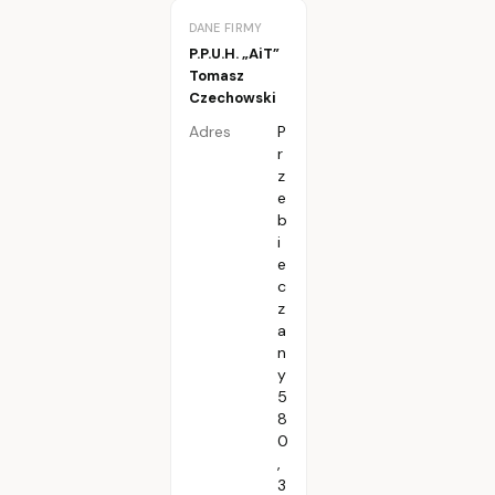
DANE FIRMY
P.P.U.H. „AiT”
Tomasz
Czechowski
Adres
P
r
z
e
b
i
e
c
z
a
n
y
5
8
0
,
3