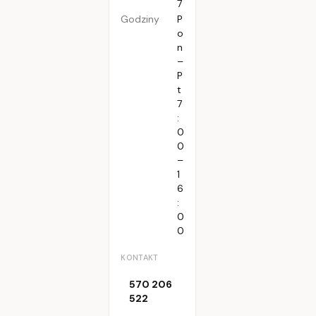
7
Godziny
P
o
n
–
P
t
7
:
0
0
–
1
6
:
0
0
KONTAKT
570 206
522