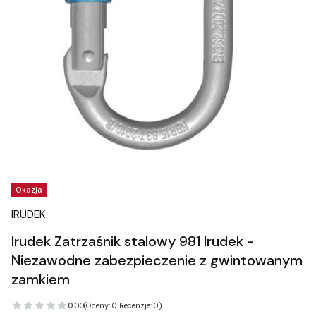
Tagi produktu
Okazja
IRUDEK
Irudek Zatrzaśnik stalowy 981 Irudek -
Niezawodne zabezpieczenie z gwintowanym
zamkiem
0.00
(Oceny: 0 Recenzje: 0)