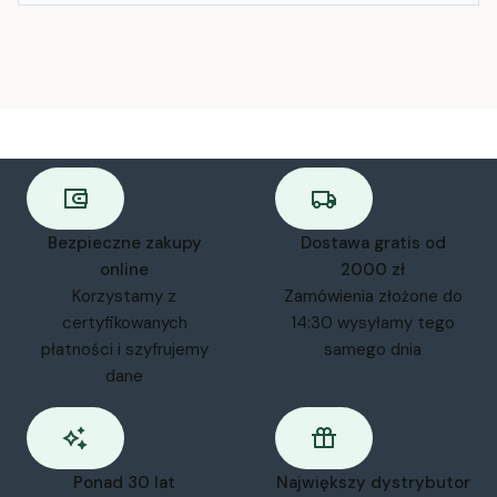
Bezpieczne zakupy
Dostawa gratis od
online
2000 zł
Korzystamy z
Zamówienia złożone do
certyfikowanych
14:30 wysyłamy tego
płatności i szyfrujemy
samego dnia
dane
Ponad 30 lat
Największy dystrybutor