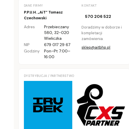
DANE FIRMY
KONTAKT
P.P.U.H. „AiT” Tomasz
570 206 522
Czechowski
Adres
Przebieczany
Doradzimy w doborze i
580
,
32-020
kompletacji
Wieliczka
zamówienia.
NIP
679 017 29 67
sklep@aitbhp.pl
Godziny
Pon–Pt 7:00–
16:00
DYSTRYBUCJA / PARTNERSTWO