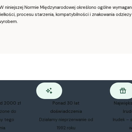
 niniejszej Normie Międzynarodowej określono ogólne wymagani
ielkości, procesu starzenia, kompatybilności i znakowania odzieży 
wyrobem.
od 2000 zł
Ponad 30 lat
Najwięk
ożone do
doświadczenia
Irud
my tego
Działamy nieprzerwanie od
Irudek – 
nia
1992 roku
w