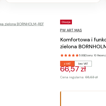
Tagi produktu
Okazja
PW ART MAS
Komfortowa i funk
zielona BORNHOL
5.00
(Oceny: 10 Recenzj
z VAT
bez VAT
66,57 zł
Cena regularna:
68,63 zł
Wybierz wariant produk
Poszczególne warianty mogą