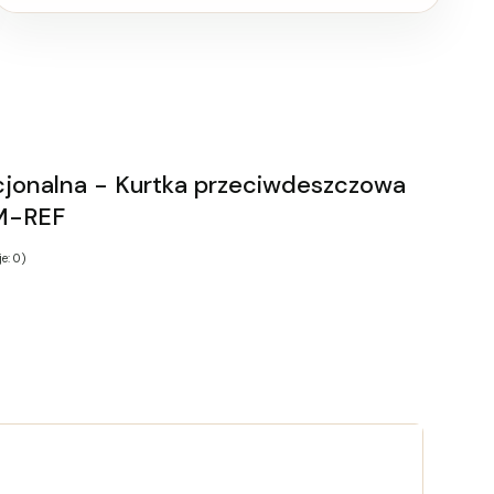
cjonalna - Kurtka przeciwdeszczowa
M-REF
e: 0)
tu:
 różnić się ceną