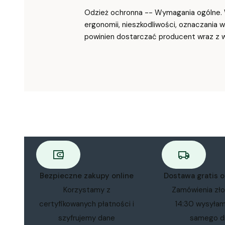
Odzież ochronna -- Wymagania ogólne. W
ergonomii, nieszkodliwości, oznaczania w
powinien dostarczać producent wraz z 
Bezpieczne zakupy online
Dostawa gratis 
Korzystamy z
Zamówienia zł
certyfikowanych płatności i
14:30 wysyła
szyfrujemy dane
samego d