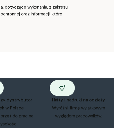
a, dotyczące wykonania, z zakresu
ochronnej oraz informacji, które
szy dystrybutor
Hafty i nadruki na odzieży
ek w Polsce
Wyróżnij firmę wyjątkowym
sprzęt do prac na
wyglądem pracowników.
ysokości