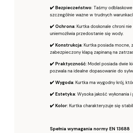
✔️
Bezpieczeństwo
: Taśmy odblaskowe 
szczególnie ważne w trudnych warunka
✔️
Ochrona
: Kurtka doskonale chroni n
uniemożliwia przedostanie się wody.
✔️
Konstrukcja
: Kurtka posiada mocne, 
zabezpieczony klapą zapinaną na zatrzas
✔️
Praktyczność
: Model posiada dwie k
pozwala na idealne dopasowanie do sylw
✔️
Wygoda
: Kurtka ma wygodny krój, któ
✔️
Estetyka
: Wysoka jakość wykonania i 
✔️
Kolor
: Kurtka charakteryzuje się stab
Spełnia wymagania normy EN 13688