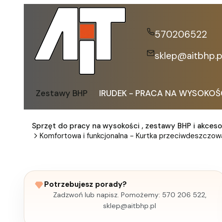
570206522
sklep@aitbhp.p
Zestawy BHP
IRUDEK - PRACA NA WYSOKOŚ
Sprzęt do pracy na wysokości , zestawy BHP i akceso
Komfortowa i funkcjonalna - Kurtka przeciwdeszcz