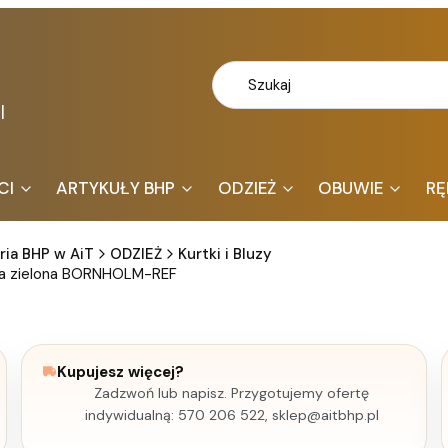
l
CI
ARTYKUŁY BHP
ODZIEŻ
OBUWIE
RĘ
ria BHP w AiT
ODZIEŻ
Kurtki i Bluzy
owa zielona BORNHOLM-REF