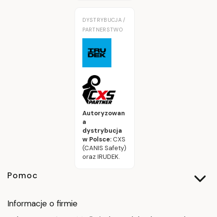
DYSTRYBUCJA /
PARTNERSTWO
Autoryzowan
a
dystrybucja
w Polsce:
CXS
(CANIS Safety)
oraz IRUDEK.
Linki w stopce
Pomoc
Informacje o firmie