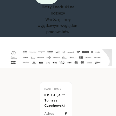
Hafty i nadruki na
odzieży
Wyróżnij firmę
wyjątkowym wyglądem
pracowników.
DANE FIRMY
P.P.U.H. „AiT”
Tomasz
Czechowski
Adres
P