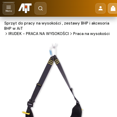
Otwórz wyszukiwarkę
Pr
Szukaj
Menu
Sprzęt do pracy na wysokości , zestawy BHP i akcesoria
BHP w AiT
IRUDEK - PRACA NA WYSOKOŚCI
Praca na wysokości