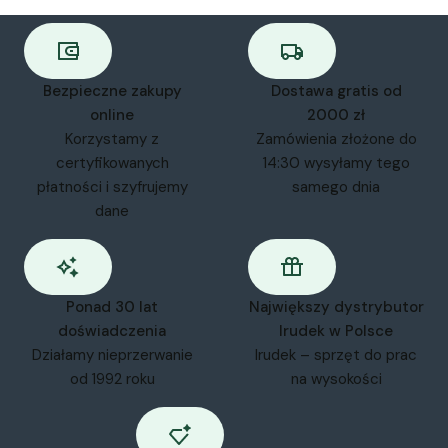
Bezpieczne zakupy
Dostawa gratis od
online
2000 zł
Korzystamy z
Zamówienia złożone do
certyfikowanych
14:30 wysyłamy tego
płatności i szyfrujemy
samego dnia
dane
Ponad 30 lat
Największy dystrybutor
doświadczenia
Irudek w Polsce
Działamy nieprzerwanie
Irudek – sprzęt do prac
od 1992 roku
na wysokości