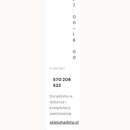
7
:
0
0
–
1
6
:
0
0
KONTAKT
570 206
522
Doradzimy w
doborze i
kompletacji
zamówienia.
sklep@aitbhp.pl