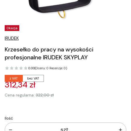
Tagi produktu
Okazja
IRUDEK
Krzesełko do pracy na wysokości
profesjonalne IRUDEK SKYPLAY
0.00
(Oceny: 0 Recenzje: 0)
z VAT
bez VAT
312,34 zł
Cena regularna:
322,00 zł
Ilość
szt.