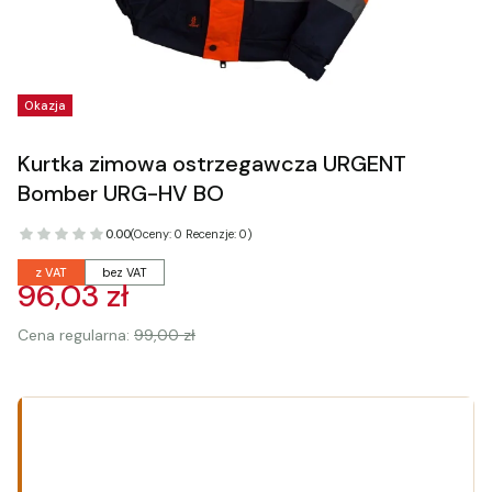
Tagi produktu
Okazja
Kurtka zimowa ostrzegawcza URGENT
Bomber URG-HV BO
0.00
(Oceny: 0 Recenzje: 0)
z VAT
bez VAT
96,03 zł
Cena regularna:
99,00 zł
Wybierz wariant produktu:
Poszczególne warianty mogą różnić się ceną