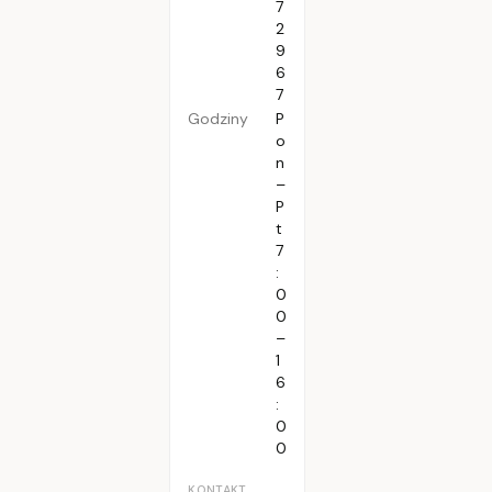
7
2
9
6
7
Godziny
P
o
n
–
P
t
7
:
0
0
–
1
6
:
0
0
KONTAKT