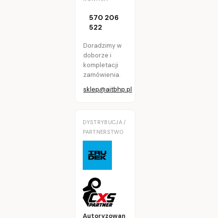
570 206
522
Doradzimy w
doborze i
kompletacji
zamówienia.
sklep@aitbhp.pl
DYSTRYBUCJA /
PARTNERSTWO
Autoryzowan