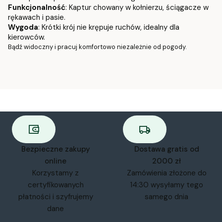
Funkcjonalność
: Kaptur chowany w kołnierzu, ściągacze w
rękawach i pasie.
Wygoda
: Krótki krój nie krępuje ruchów, idealny dla
kierowców.
Bądź widoczny i pracuj komfortowo niezależnie od pogody.
Bezpieczne zakupy
Dostawa gratis od
online
2000 zł
Korzystamy z
Zamówienia złożone do
certyfikowanych
14:30 wysyłamy tego
płatności i szyfrujemy
samego dnia
dane