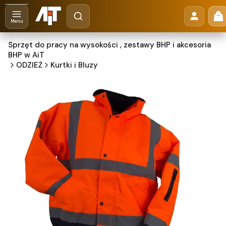
Otwórz wyszukiwarkę
Pr
Szukaj
Menu
Sprzęt do pracy na wysokości , zestawy BHP i akcesoria
BHP w AiT
ODZIEŻ
Kurtki i Bluzy