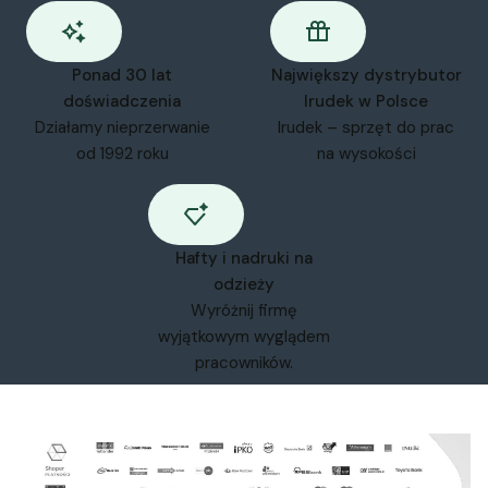
Ponad 30 lat
Największy dystrybutor
doświadczenia
Irudek w Polsce
Działamy nieprzerwanie
Irudek – sprzęt do prac
od 1992 roku
na wysokości
Hafty i nadruki na
odzieży
Wyróżnij firmę
wyjątkowym wyglądem
pracowników.