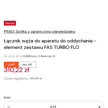
Tagi produktu
Okazja
PRAES Spółka z ograniczoną odpwiedzialno
Łącznik węża do aparatu do oddychania -
element zestawu FAS TURBO FLO
0.00
(Oceny: 0 Recenzje: 0)
z VAT
bez VAT
310,22 zł
Cena regularna:
319,81 zł
Ilość
szt.