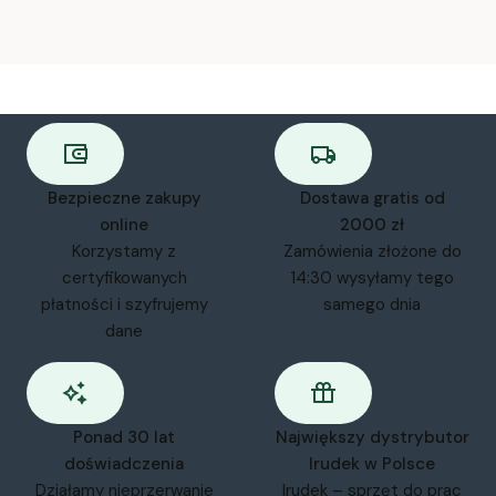
Bezpieczne zakupy
Dostawa gratis od
online
2000 zł
Korzystamy z
Zamówienia złożone do
certyfikowanych
14:30 wysyłamy tego
płatności i szyfrujemy
samego dnia
dane
Ponad 30 lat
Największy dystrybutor
doświadczenia
Irudek w Polsce
Działamy nieprzerwanie
Irudek – sprzęt do prac