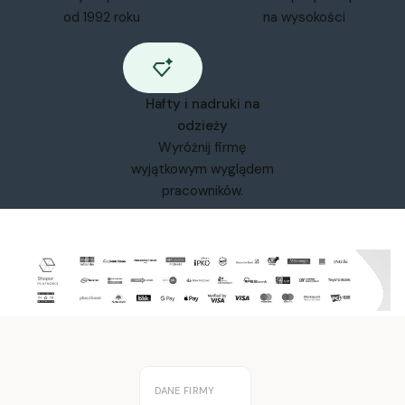
od 1992 roku
na wysokości
Hafty i nadruki na
odzieży
Wyróżnij firmę
wyjątkowym wyglądem
pracowników.
DANE FIRMY