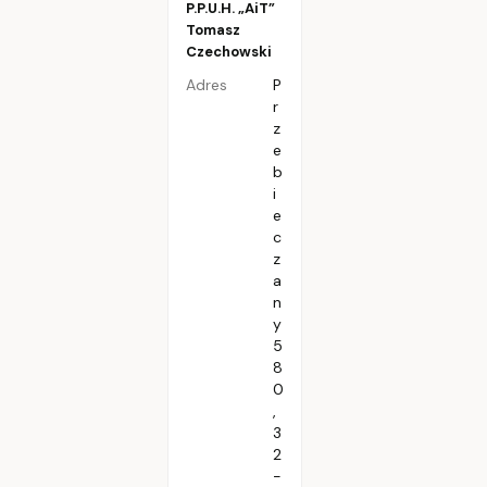
P.P.U.H. „AiT”
Tomasz
Czechowski
Adres
P
r
z
e
b
i
e
c
z
a
n
y
5
8
0
,
3
2
-