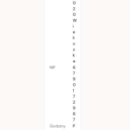
0
2
0
W
i
e
li
c
z
k
a
NIP
6
7
9
0
1
7
2
9
6
7
Godziny
P