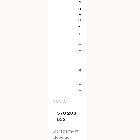
o
n
–
P
t
7
:
0
0
–
1
6
:
0
0
KONTAKT
570 206
522
Doradzimy w
doborze i