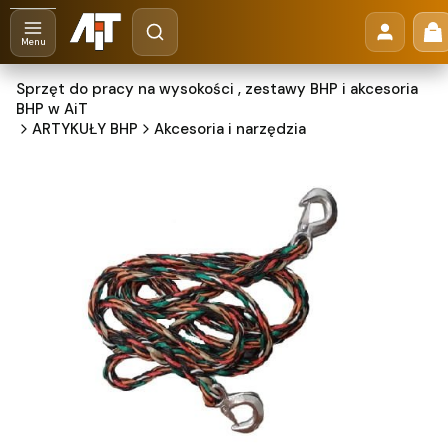
Otwórz wyszukiwarkę
Pr
Szukaj
Menu
Sprzęt do pracy na wysokości , zestawy BHP i akcesoria
BHP w AiT
ARTYKUŁY BHP
Akcesoria i narzędzia