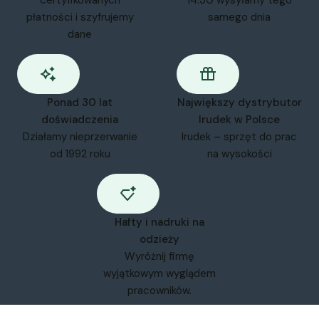
certyfikowanych
14:30 wysyłamy tego
płatności i szyfrujemy
samego dnia
dane
Ponad 30 lat
Największy dystrybutor
doświadczenia
Irudek w Polsce
Działamy nieprzerwanie
Irudek – sprzęt do prac
od 1992 roku
na wysokości
Hafty i nadruki na
odzieży
Wyróżnij firmę
wyjątkowym wyglądem
pracowników.