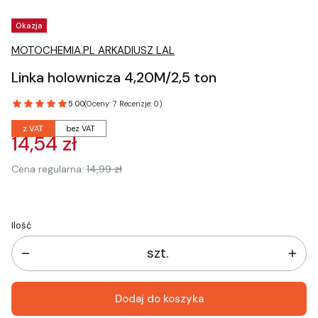
Tagi produktu
Okazja
MOTOCHEMIA.PL ARKADIUSZ LAL
Linka holownicza 4,20M/2,5 ton
5.00
(Oceny: 7 Recenzje: 0)
z VAT
bez VAT
14,54 zł
Cena regularna:
14,99 zł
Ilość
szt.
Dodaj do koszyka