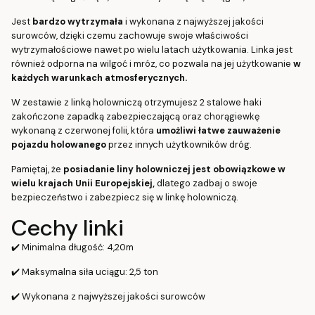
Jest
bardzo wytrzymała
i wykonana z najwyższej jakości
surowców, dzięki czemu zachowuje swoje właściwości
wytrzymałościowe nawet po wielu latach użytkowania. Linka jest
również odporna na wilgoć i mróz, co pozwala na jej użytkowanie
w
każdych warunkach atmosferycznych.
W zestawie z linką holowniczą otrzymujesz 2 stalowe haki
zakończone zapadką zabezpieczającą oraz chorągiewkę
wykonaną z czerwonej folii, która
umożliwi łatwe zauważenie
pojazdu holowanego
przez innych użytkowników dróg.
Pamiętaj, że
posiadanie liny holowniczej jest obowiązkowe w
wielu krajach Unii Europejskiej,
dlatego zadbaj o swoje
bezpieczeństwo i zabezpiecz się w linkę holowniczą.
Cechy linki
✔️ Minimalna długość: 4,20m
✔️ Maksymalna siła uciągu: 2,5 ton
✔️ Wykonana z najwyższej jakości surowców