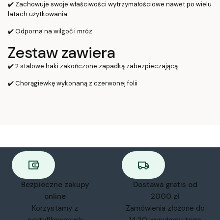
✔️ Zachowuje swoje właściwości wytrzymałościowe nawet po wielu
latach użytkowania
✔️ Odporna na wilgoć i mróz
Zestaw zawiera
✔️ 2 stalowe haki zakończone zapadką zabezpieczającą
✔️ Chorągiewkę wykonaną z czerwonej folii
Bezpieczne zakupy
Dostawa gratis od
online
2000 zł
Korzystamy z
Zamówienia złożone do