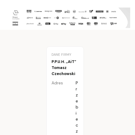
DANE FIRMY
P.P.U.H. „AiT”
Tomasz
Czechowski
Adres
P
r
z
e
b
i
e
c
z