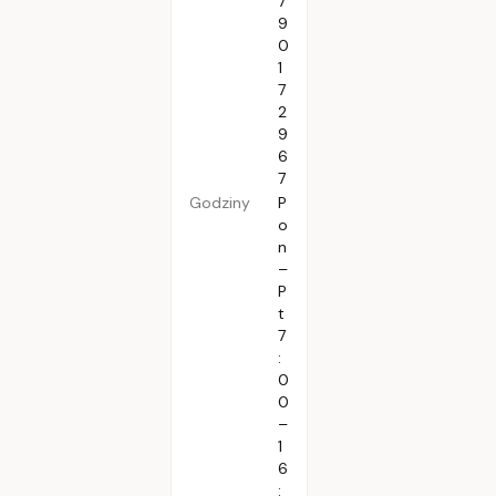
7
9
0
1
7
2
9
6
7
Godziny
P
o
n
–
P
t
7
:
0
0
–
1
6
: