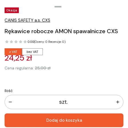
Tagi produktu
Okazja
CANIS SAFETY a.s. CXS
Rękawice robocze AMON spawalnicze CXS
0.00
(Oceny: 0 Recenzje: 0)
z VAT
bez VAT
24,25 zł
Cena regularna:
25,00 zł
Ilość
szt.
Dodaj do koszyka