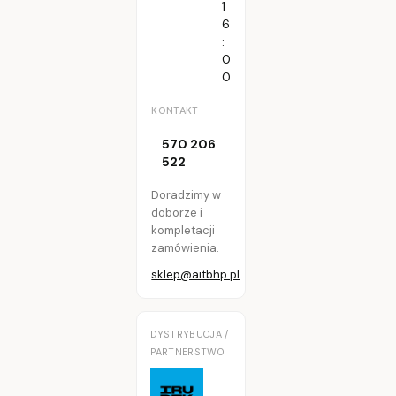
1
6
:
0
0
KONTAKT
570 206
522
Doradzimy w
doborze i
kompletacji
zamówienia.
sklep@aitbhp.pl
DYSTRYBUCJA /
PARTNERSTWO