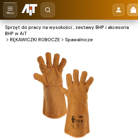
Otwórz wyszukiwarkę
Pr
Szukaj
Menu
Sprzęt do pracy na wysokości , zestawy BHP i akcesoria
BHP w AiT
RĘKAWICZKI ROBOCZE
Spawalnicze