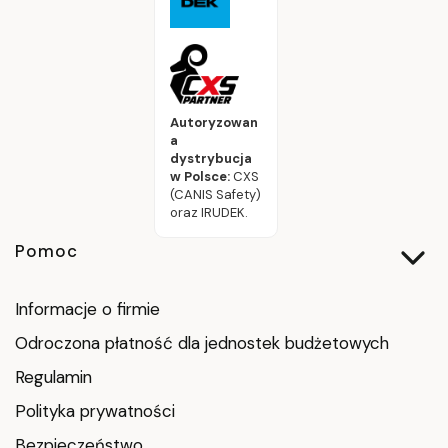
Autoryzowan
a
dystrybucja
w Polsce:
CXS
(CANIS Safety)
oraz IRUDEK.
Linki w stopce
Pomoc
Informacje o firmie
Odroczona płatność dla jednostek budżetowych
Regulamin
Polityka prywatności
Bezpieczeństwo