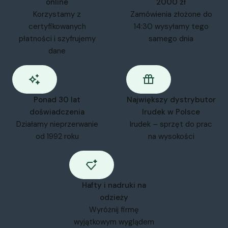
online
2000 zł
Korzystamy z
Zamówienia złożone do
certyfikowanych
14:30 wysyłamy tego
płatności i szyfrujemy
samego dnia
dane
Ponad 30 lat
Największy dystrybutor
doświadczenia
Irudek w Polsce
Działamy nieprzerwanie
Irudek – sprzęt do prac
od 1992 roku
na wysokości
Hafty i nadruki na
odzieży
Wyróżnij firmę
wyjątkowym wyglądem