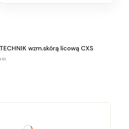
 TECHNIK wzm.skórą licową CXS
: 0)
tu:
 różnić się ceną