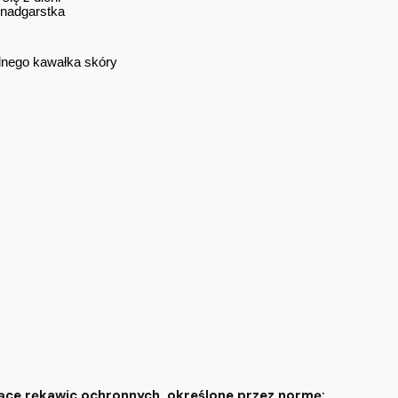
 nadgarstka
dnego kawałka skóry
ące rękawic ochronnych, określone przez normę: