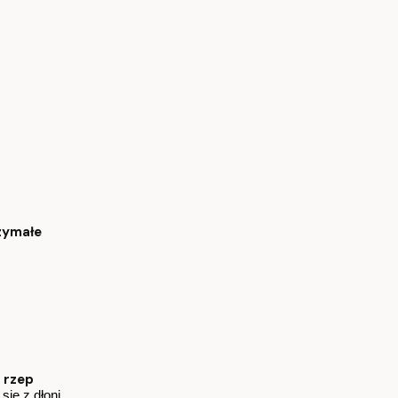
zymałe
 rzep
ię z dłoni