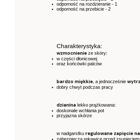
odporność na rozdzieranie - 1  
odporność na przebicie - 2
Charakterystyka:
wzmocnienie
ze skóry:
w części dłonicowej 
oraz końcówki palców
bardzo miękkie
wytr
, a jednocześnie 
dobry chwyt podczas pracy
dzianina
 lekko prążkowana:
doskonale wchłania pot
przyjazna skórze
regulowane zapięcie na
w nadgarstku 
zabezpiecza rękawice przed zsunięciem s