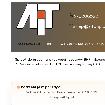
570206522
sklep@aitbhp.p
Zestawy BHP
IRUDEK - PRACA NA WYSOKOŚ
Sprzęt do pracy na wysokości , zestawy BHP i akceso
Rękawice robocze TECHNIK wzm.skórą licową CXS