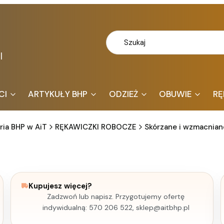
l
CI
ARTYKUŁY BHP
ODZIEŻ
OBUWIE
RĘ
ria BHP w AiT
RĘKAWICZKI ROBOCZE
Skórzane i wzmacnian