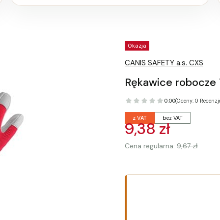
Tagi produktu
Okazja
CANIS SAFETY a.s. CXS
Rękawice robocze
0.00
(Oceny: 0 Recenzje
z VAT
bez VAT
9,38 zł
Cena regularna:
9,67 zł
Wybierz wariant produk
Poszczególne warianty mogą