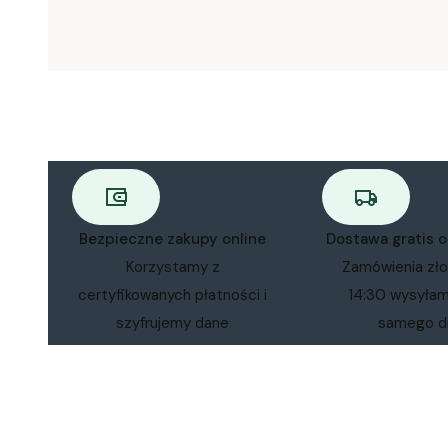
Bezpieczne zakupy online
Dostawa gratis 
Korzystamy z
Zamówienia zł
certyfikowanych płatności i
14:30 wysyła
szyfrujemy dane
samego d