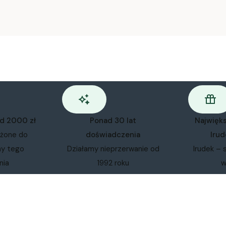
od 2000 zł
Ponad 30 lat
Najwięk
ożone do
doświadczenia
Irud
my tego
Działamy nieprzerwanie od
Irudek – 
nia
1992 roku
w