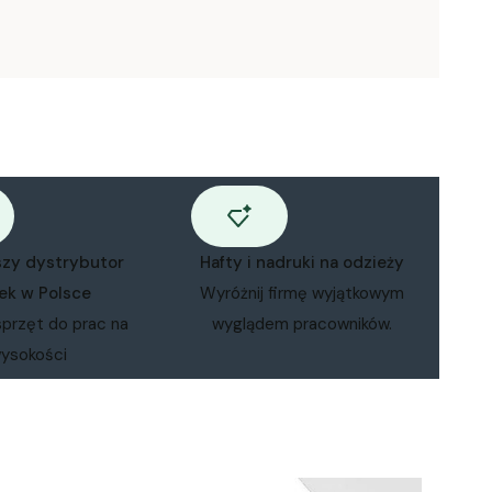
szy dystrybutor
Hafty i nadruki na odzieży
ek w Polsce
Wyróżnij firmę wyjątkowym
sprzęt do prac na
wyglądem pracowników.
ysokości