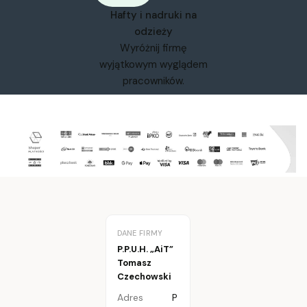
Hafty i nadruki na
odzieży
Wyróżnij firmę
wyjątkowym wyglądem
pracowników.
DANE FIRMY
P.P.U.H. „AiT”
Tomasz
Czechowski
Adres
P