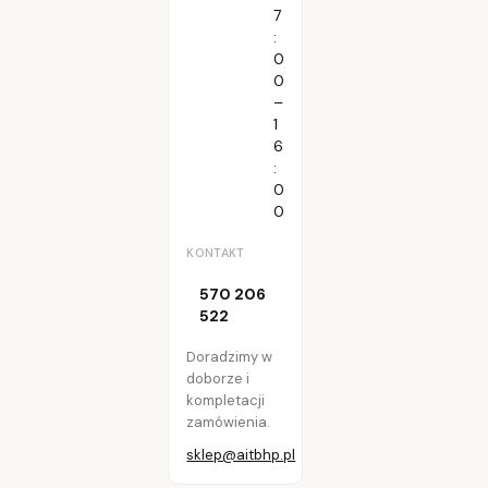
7
:
0
0
–
1
6
:
0
0
KONTAKT
570 206
522
Doradzimy w
doborze i
kompletacji
zamówienia.
sklep@aitbhp.pl