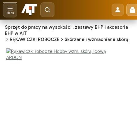
Otwórz wyszukiwarkę
Pr
Szukaj
Menu
Sprzęt do pracy na wysokości , zestawy BHP i akcesoria
BHP w AiT
RĘKAWICZKI ROBOCZE
Skórzane i wzmacniane skórą