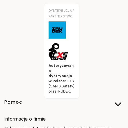
DYSTRYBUCJA /
PARTNERSTWO
Autoryzowan
a
dystrybucja
w Polsce:
CXS
(CANIS Safety)
oraz IRUDEK.
Linki w stopce
Pomoc
Informacje o firmie