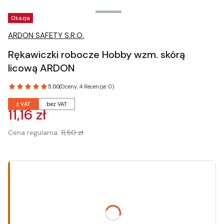
Tagi produktu
Okazja
ARDON SAFETY S.R.O.
Rękawiczki robocze Hobby wzm. skórą
licową ARDON
5.00
(Oceny: 4 Recenzje: 0)
z VAT
bez VAT
11,16 zł
Cena regularna:
11,50 zł
Wybierz wariant produktu:
Poszczególne warianty mogą różnić się ceną
*
Rozmiar