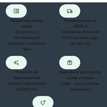
Bezpieczne zakupy
Dostawa gratis od
online
2000 zł
Korzystamy z
Zamówienia złożone do
certyfikowanych
14:30 wysyłamy tego
płatności i szyfrujemy
samego dnia
dane
Ponad 30 lat
Największy dystrybutor
doświadczenia
Irudek w Polsce
Działamy nieprzerwanie
Irudek – sprzęt do prac
od 1992 roku
na wysokości