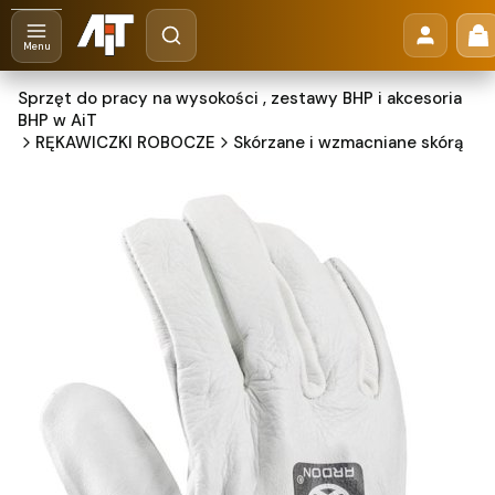
Otwórz wyszukiwarkę
Pr
Szukaj
Menu
Sprzęt do pracy na wysokości , zestawy BHP i akcesoria
BHP w AiT
RĘKAWICZKI ROBOCZE
Skórzane i wzmacniane skórą