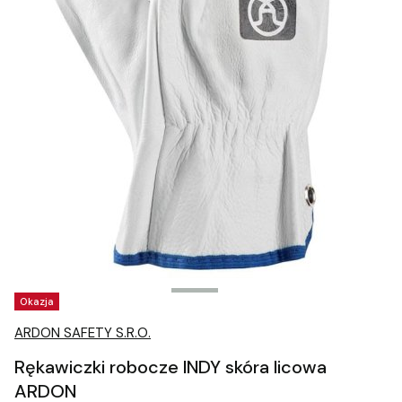
Tagi produktu
Okazja
ARDON SAFETY S.R.O.
Rękawiczki robocze INDY skóra licowa
ARDON