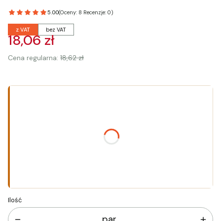
5.00
(Oceny: 8 Recenzje: 0)
z VAT
bez VAT
18,06 zł
Cena regularna:
18,62 zł
Wybierz wariant produktu:
Poszczególne warianty mogą różnić się ceną
*
Rozmiar
Wybierz
Ilość
par