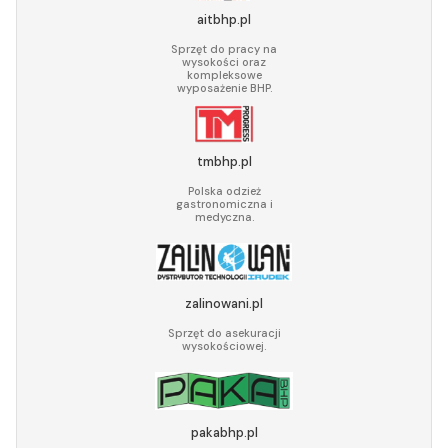
aitbhp.pl
Sprzęt do pracy na
wysokości oraz
kompleksowe
wyposażenie BHP.
tmbhp.pl
Polska odzież
gastronomiczna i
medyczna.
zalinowani.pl
Sprzęt do asekuracji
wysokościowej.
pakabhp.pl