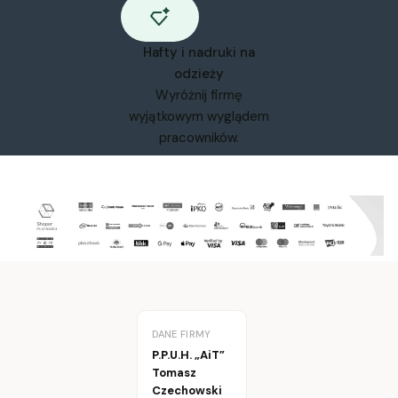
Hafty i nadruki na
odzieży
Wyróżnij firmę
wyjątkowym wyglądem
pracowników.
DANE FIRMY
P.P.U.H. „AiT”
Tomasz
Czechowski