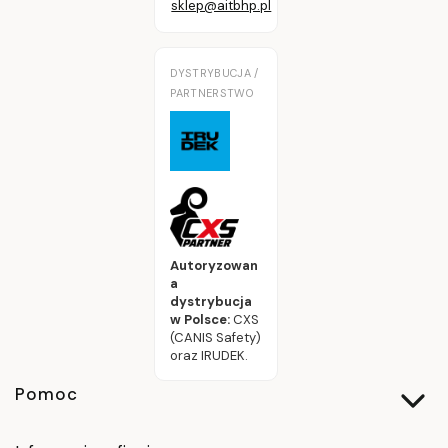
sklep@aitbhp.pl
DYSTRYBUCJA /
PARTNERSTWO
Autoryzowan
a
dystrybucja
w Polsce:
CXS
(CANIS Safety)
oraz IRUDEK.
Linki w stopce
Pomoc