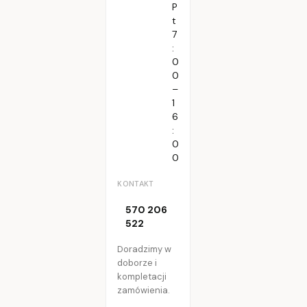
P
t
7
:
0
0
–
1
6
:
0
0
KONTAKT
570 206
522
Doradzimy w
doborze i
kompletacji
zamówienia.