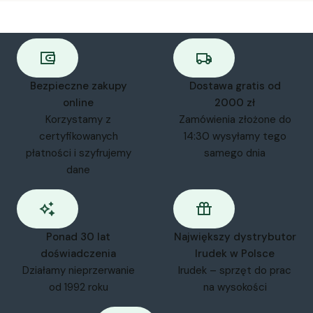
Bezpieczne zakupy
Dostawa gratis od
online
2000 zł
Korzystamy z
Zamówienia złożone do
certyfikowanych
14:30 wysyłamy tego
płatności i szyfrujemy
samego dnia
dane
Ponad 30 lat
Największy dystrybutor
doświadczenia
Irudek w Polsce
Działamy nieprzerwanie
Irudek – sprzęt do prac
od 1992 roku
na wysokości