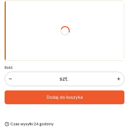
Wybierz wariant produktu:
Poszczególne warianty mogą różnić się ceną
*
Rozmiar
Wybierz
Ilość
szt.
Dodaj do koszyka
Czas wysyłki:
24 godziny