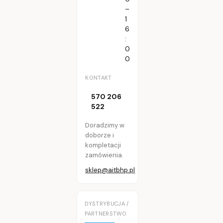
–
1
6
:
0
0
KONTAKT
570 206
522
Doradzimy w
doborze i
kompletacji
zamówienia.
sklep@aitbhp.pl
DYSTRYBUCJA /
PARTNERSTWO