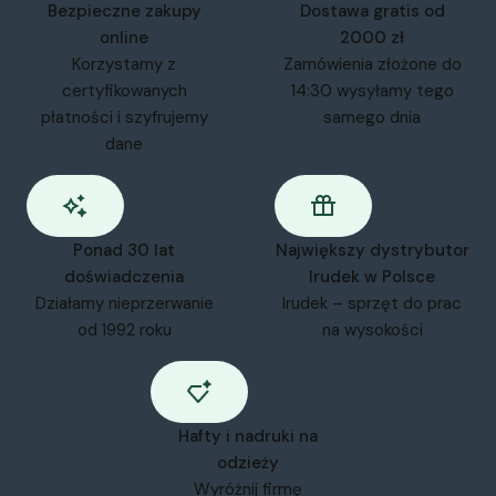
Bezpieczne zakupy
Dostawa gratis od
online
2000 zł
Korzystamy z
Zamówienia złożone do
certyfikowanych
14:30 wysyłamy tego
płatności i szyfrujemy
samego dnia
dane
Ponad 30 lat
Największy dystrybutor
doświadczenia
Irudek w Polsce
Działamy nieprzerwanie
Irudek – sprzęt do prac
od 1992 roku
na wysokości
Hafty i nadruki na
odzieży
Wyróżnij firmę