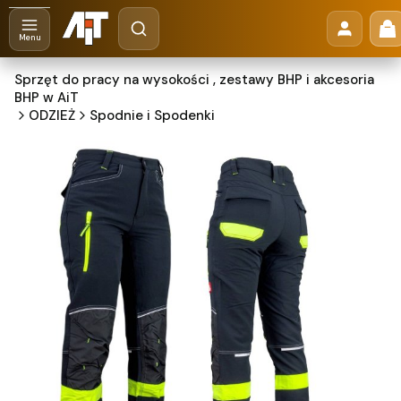
Otwórz wyszukiwarkę
Pr
Szukaj
Menu
Sprzęt do pracy na wysokości , zestawy BHP i akcesoria
BHP w AiT
ODZIEŻ
Spodnie i Spodenki