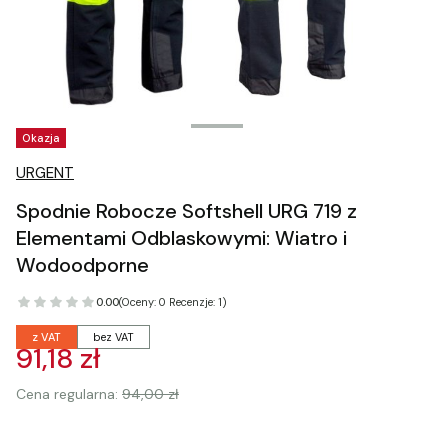
Tagi produktu
Okazja
URGENT
Spodnie Robocze Softshell URG 719 z
Elementami Odblaskowymi: Wiatro i
Wodoodporne
0.00
(Oceny: 0 Recenzje: 1)
z VAT
bez VAT
91,18 zł
Cena regularna:
94,00 zł