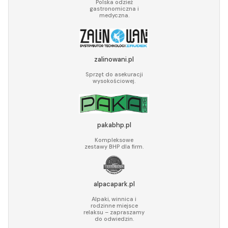
Polska odzież
gastronomiczna i
medyczna.
zalinowani.pl
Sprzęt do asekuracji
wysokościowej.
pakabhp.pl
Kompleksowe
zestawy BHP dla firm.
alpacapark.pl
Alpaki, winnica i
rodzinne miejsce
relaksu – zapraszamy
do odwiedzin.