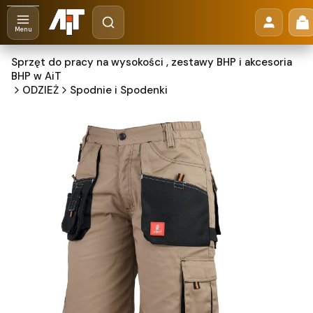
Otwórz wyszukiwarkę
Pr
Szukaj
Menu
Sprzęt do pracy na wysokości , zestawy BHP i akcesoria
BHP w AiT
ODZIEŻ
Spodnie i Spodenki