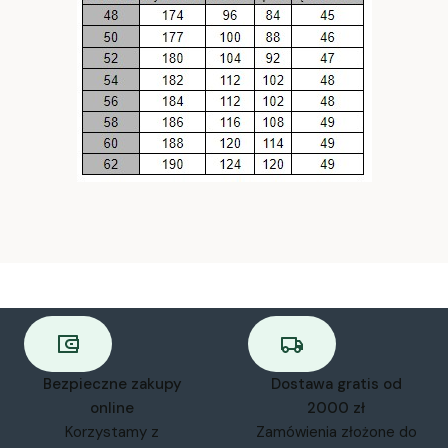
Bezpieczne zakupy
Dostawa gratis od
online
2000 zł
Korzystamy z
Zamówienia złożone do