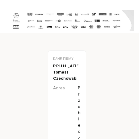
DANE FIRMY
P.P.U.H. „AiT”
Tomasz
Czechowski
Adres
P
r
z
e
b
i
e
c
z