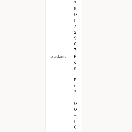
7
9
0
1
7
2
9
6
7
Godziny
P
o
n
–
P
t
7
:
0
0
–
1
6