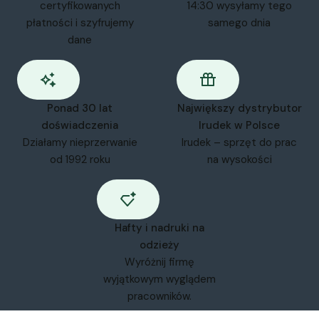
certyfikowanych
14:30 wysyłamy tego
płatności i szyfrujemy
samego dnia
dane
Ponad 30 lat
Największy dystrybutor
doświadczenia
Irudek w Polsce
Działamy nieprzerwanie
Irudek – sprzęt do prac
od 1992 roku
na wysokości
Hafty i nadruki na
odzieży
Wyróżnij firmę
wyjątkowym wyglądem
pracowników.