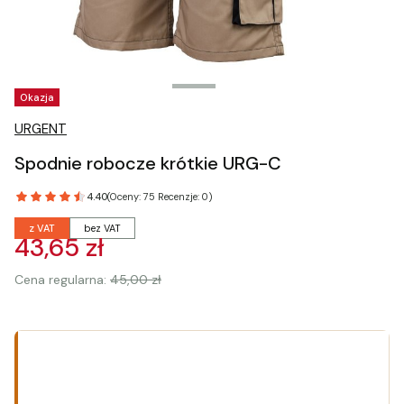
Tagi produktu
Okazja
URGENT
Spodnie robocze krótkie URG-C
4.40
(Oceny: 75 Recenzje: 0)
z VAT
bez VAT
43,65 zł
Cena regularna:
45,00 zł
Wybierz wariant produktu:
Poszczególne warianty mogą różnić się ceną