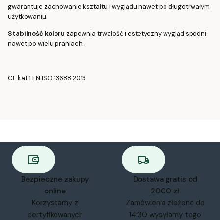
gwarantuje zachowanie kształtu i wyglądu nawet po długotrwałym
użytkowaniu.
Stabilność koloru
zapewnia trwałość i estetyczny wygląd spodni
nawet po wielu praniach.
CE kat.1 EN ISO 13688:2013
Bezpieczne zakupy
Dostawa gratis od
online
2000 zł
Korzystamy z
Zamówienia złożone do
certyfikowanych
14:30 wysyłamy tego