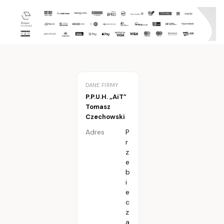
DANE FIRMY
P.P.U.H. „AiT”
Tomasz
Czechowski
Adres
P
r
z
e
b
i
e
c
z
a