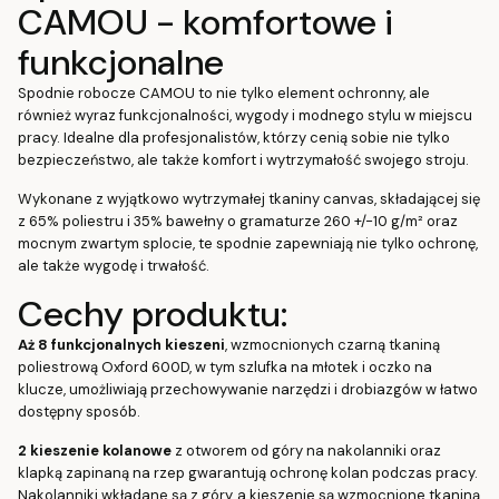
CAMOU - komfortowe i
funkcjonalne
Spodnie robocze CAMOU to nie tylko element ochronny, ale
również wyraz funkcjonalności, wygody i modnego stylu w miejscu
pracy. Idealne dla profesjonalistów, którzy cenią sobie nie tylko
bezpieczeństwo, ale także komfort i wytrzymałość swojego stroju.
Wykonane z wyjątkowo wytrzymałej tkaniny canvas, składającej się
z 65% poliestru i 35% bawełny o gramaturze 260 +/-10 g/m² oraz
mocnym zwartym splocie, te spodnie zapewniają nie tylko ochronę,
ale także wygodę i trwałość.
Cechy produktu:
Aż 8 funkcjonalnych kieszeni
, wzmocnionych czarną tkaniną
poliestrową Oxford 600D, w tym szlufka na młotek i oczko na
klucze, umożliwiają przechowywanie narzędzi i drobiazgów w łatwo
dostępny sposób.
2 kieszenie kolanowe
z otworem od góry na nakolanniki oraz
klapką zapinaną na rzep gwarantują ochronę kolan podczas pracy.
Nakolanniki wkładane są z góry, a kieszenie są wzmocnione tkaniną