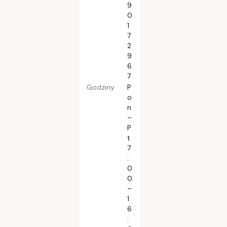
9
0
1
7
2
9
6
7
Godziny
P
o
n
–
P
t
7
:
0
0
–
1
6
: