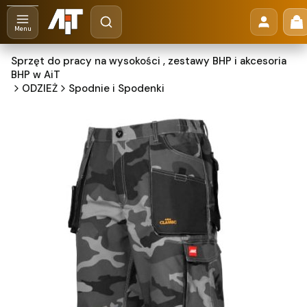
Otwórz wyszukiwarkę
Pr
Szukaj
Menu
Sprzęt do pracy na wysokości , zestawy BHP i akcesoria
BHP w AiT
ODZIEŻ
Spodnie i Spodenki