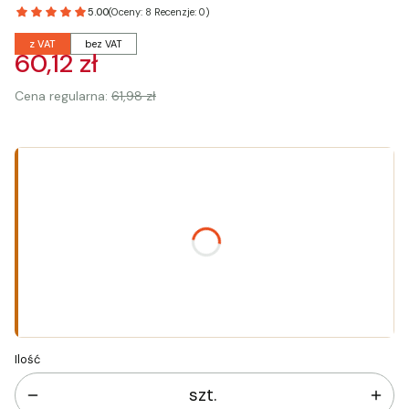
5.00
(Oceny: 8 Recenzje: 0)
z VAT
bez VAT
60,12 zł
Cena regularna:
61,98 zł
Wybierz wariant produktu:
Poszczególne warianty mogą różnić się ceną
*
Rozmiar
Wybierz
Ilość
szt.