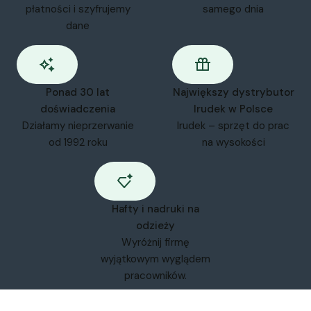
płatności i szyfrujemy
samego dnia
dane
Ponad 30 lat
Największy dystrybutor
doświadczenia
Irudek w Polsce
Działamy nieprzerwanie
Irudek – sprzęt do prac
od 1992 roku
na wysokości
Hafty i nadruki na
odzieży
Wyróżnij firmę
wyjątkowym wyglądem
pracowników.