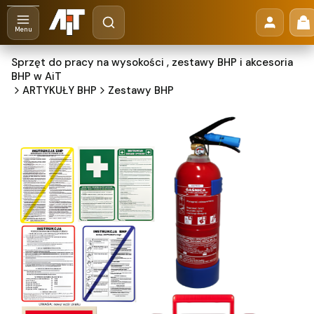
Otwórz wyszukiwarkę
Pr
Szukaj
Menu
Sprzęt do pracy na wysokości , zestawy BHP i akcesoria
BHP w AiT
ARTYKUŁY BHP
Zestawy BHP