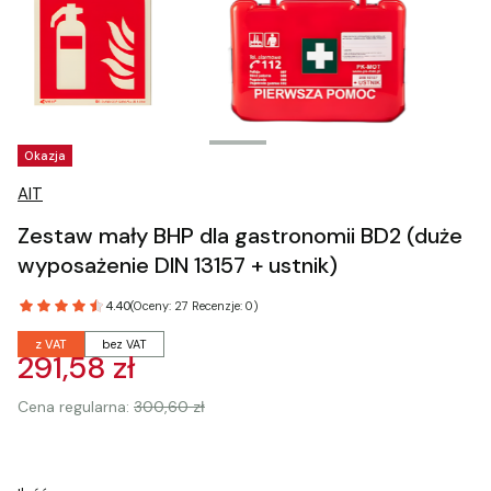
Tagi produktu
Okazja
AIT
Zestaw mały BHP dla gastronomii BD2 (duże
wyposażenie DIN 13157 + ustnik)
4.40
(Oceny: 27 Recenzje: 0)
z VAT
bez VAT
291,58 zł
Cena regularna:
300,60 zł