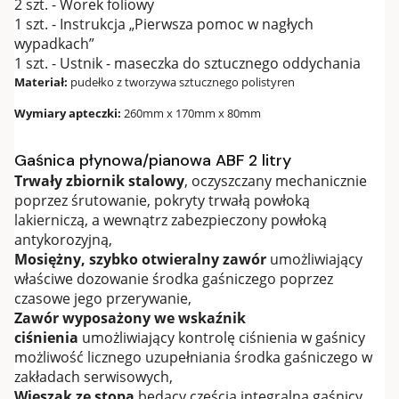
2 szt. - Worek foliowy
1 szt. - Instrukcja „Pierwsza pomoc w nagłych
wypadkach”
1 szt. - Ustnik - maseczka do sztucznego oddychania
Materiał:
pudełko z tworzywa sztucznego polistyren
Wymiary apteczki:
260mm x 170mm x 80mm
Gaśnica płynowa/pianowa ABF 2 litry
Trwały zbiornik stalowy
, oczyszczany mechanicznie
poprzez śrutowanie, pokryty trwałą powłoką
lakierniczą, a wewnątrz zabezpieczony powłoką
antykorozyjną,
Mosiężny, szybko otwieralny zawór
umożliwiający
właściwe dozowanie środka gaśniczego poprzez
czasowe jego przerywanie,
Zawór wyposażony we wskaźnik
ciśnienia
umożliwiający kontrolę ciśnienia w gaśnicy
możliwość licznego uzupełniania środka gaśniczego w
zakładach serwisowych,
Wieszak ze stopą
będący częścią integralną gaśnicy