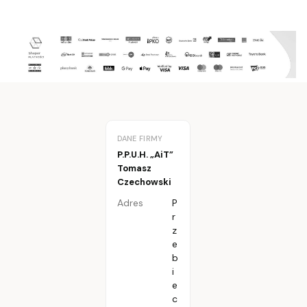
DANE FIRMY
P.P.U.H. „AiT”
Tomasz
Czechowski
Adres
P
r
z
e
b
i
e
c