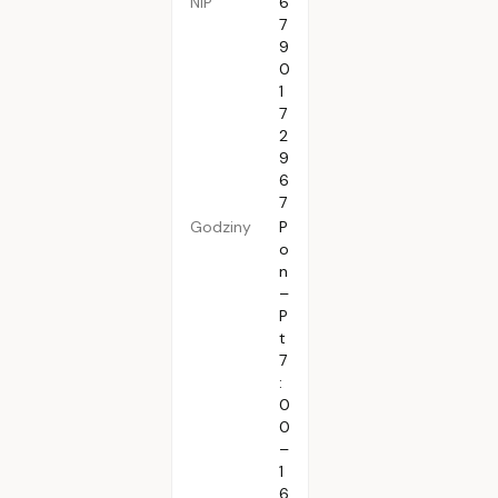
NIP
6
7
9
0
1
7
2
9
6
7
Godziny
P
o
n
–
P
t
7
:
0
0
–
1
6