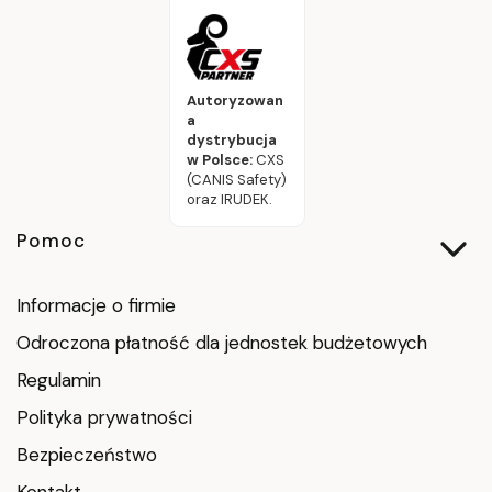
Autoryzowan
a
dystrybucja
w Polsce:
CXS
(CANIS Safety)
oraz IRUDEK.
Linki w stopce
Pomoc
Informacje o firmie
Odroczona płatność dla jednostek budżetowych
Regulamin
Polityka prywatności
Bezpieczeństwo
Kontakt