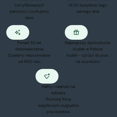
certyfikowanych
14:30 wysyłamy tego
płatności i szyfrujemy
samego dnia
dane
Ponad 30 lat
Największy dystrybutor
doświadczenia
Irudek w Polsce
Działamy nieprzerwanie
Irudek – sprzęt do prac
od 1992 roku
na wysokości
Hafty i nadruki na
odzieży
Wyróżnij firmę
wyjątkowym wyglądem
pracowników.