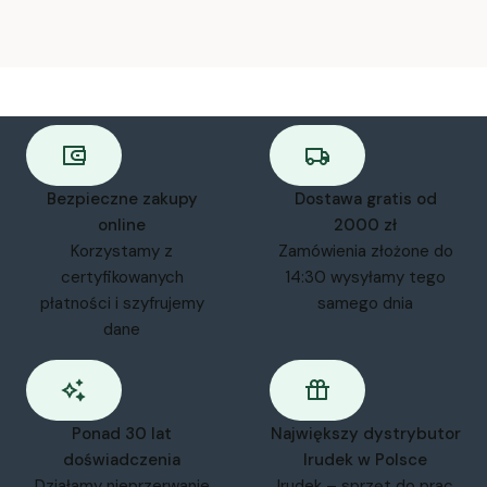
Bezpieczne zakupy
Dostawa gratis od
online
2000 zł
Korzystamy z
Zamówienia złożone do
certyfikowanych
14:30 wysyłamy tego
płatności i szyfrujemy
samego dnia
dane
Ponad 30 lat
Największy dystrybutor
doświadczenia
Irudek w Polsce
Działamy nieprzerwanie
Irudek – sprzęt do prac