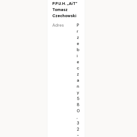
P.P.U.H. „AiT”
Tomasz
Czechowski
Adres
P
r
z
e
b
i
e
c
z
a
n
y
5
8
0
,
3
2
-