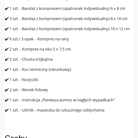
✔️
1 szt. - Bandaż z kompresem (opatrunek indywidualny) 6 x 8 cm
✔️
3 szt. - Bandaż z kompresem (opatrunek indywidualny) 8 x 10 cm
✔️
1 szt. - Bandaż z kompresem (opatrunek indywidualny) 10 x 12 cm
✔️
6 szt./ 3 opak. - Kompres na rany
✔️
2 szt. - Kompres na oko 5 x 7,5 cm
✔️
2 szt. - Chusta trójkątna
✔️
1 szt. - Koc termiczny (ratunkowy)
✔️
1 szt. - Nożyczki
✔️
2 szt. - Worek foliowy
✔️
1 szt. - Instrukcja „Pierwsza pomoc w nagłych wypadkach”
✔️
1 szt. - Ustnik - maseczka do sztucznego oddychania
Cechy