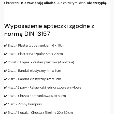
Chusteczki
nie zawierają alkoholu,
a co za tym idzie,
nie szczypią.
Wyposażenie apteczki zgodne z
normą DIN 13157
✔️
8 szt. - Plaster z opatrunkiem 6 x 10cm
✔️
1 szt. - Plaster na szpulce 5m x 2,5cm
✔️
20 szt./ 1 opak. - Zestaw plastrów (4 rodzaje)
✔️
2 szt. - Bandaż elastyczny 4m x 6cm
✔️
2 szt. - Bandaż elastyczny 4m x 8cm
✔️
4 szt./ 2 pary - Rękawiczki jednorazowe winylowe
✔️
1 szt. - Chusta opatrunkowa 60 x 80cm
✔️
1 szt. - Zimny kompres
✔️
5 szt./ 1 opak. - Chusta z flizeliny 20 x 30 cm