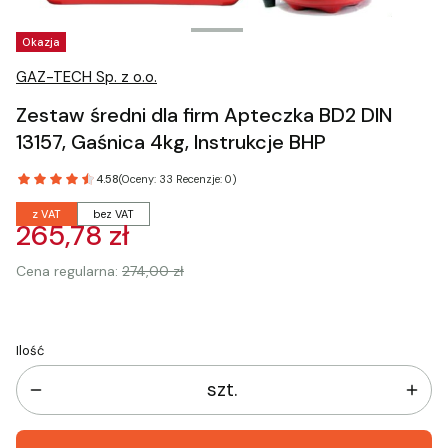
Tagi produktu
Okazja
GAZ-TECH Sp. z o.o.
Zestaw średni dla firm Apteczka BD2 DIN
13157, Gaśnica 4kg, Instrukcje BHP
4.58
(Oceny: 33 Recenzje: 0)
z VAT
bez VAT
265,78 zł
Cena regularna:
274,00 zł
Ilość
szt.