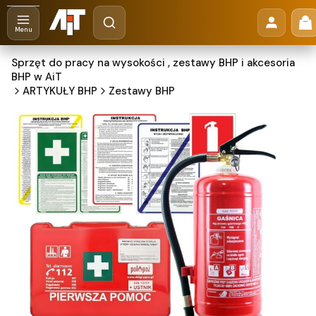
Otwórz wyszukiwarkę
Pr
Szukaj
Menu
Sprzęt do pracy na wysokości , zestawy BHP i akcesoria
BHP w AiT
ARTYKUŁY BHP
Zestawy BHP