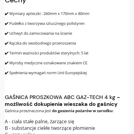
✔️
Wymiary apteczki : 260mm x 170mm x 80mm
✔️
Pudełko z tworzywa sztucznego polistyren
✔️
Uchwyt do zamocowania na ścianie
✔️
Rączka do swobodnego przenoszenia
✔️
Termin ważności produktów sterylnych: 5 lat
✔️
Wyroby medyczne oznakowane znakiem CE
✔️
Spełnienia wymagań norm Unii Europejskiej
GAŚNICA PROSZKOWA ABC GAZ-TECH 4 kg
-
możliwość dokupienia wieszaka do gaśnicy
Gaśnica przeznaczona jest
do gaszenia pożarów w zarodku
:
A - ciała stałe palne, żarzące się
B - substancje ciekłe tworzące płomienie