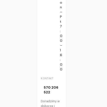
o
n
–
P
t
7
:
0
0
–
1
6
:
0
0
KONTAKT
570 206
522
Doradzimy w
doborze i