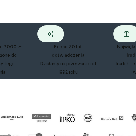
od 2000 zł
Ponad 30 lat
Najwięk
ożone do
doświadczenia
Irud
my tego
Działamy nieprzerwanie od
Irudek – 
nia
1992 roku
w