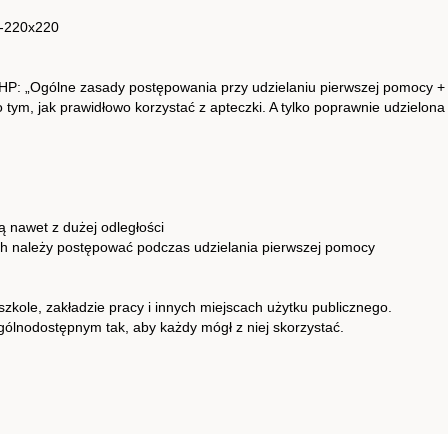
P-220x220
BHP: „Ogólne zasady postępowania przy udzielaniu pierwszej pomocy +
 o tym, jak prawidłowo korzystać z apteczki. A tylko poprawnie udzie
 nawet z dużej odległości
ch należy postępować podczas udzielania pierwszej pomocy
szkole, zakładzie pracy i innych miejscach użytku publicznego.
ólnodostępnym tak, aby każdy mógł z niej skorzystać.