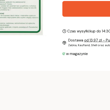
Czas wysyłki:
kup do 14:3
Dostawa
od 13,97 zł
- P
Żabka, Kaufland, Shell oraz au
w magazynie