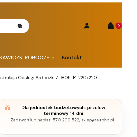
Produkty w kos
Szukaj
Zaloguj się
Koszyk
KAWICZKI ROBOCZE
Kontakt
nstrukcja Obsługi Apteczki Z-IB09-P-220x220