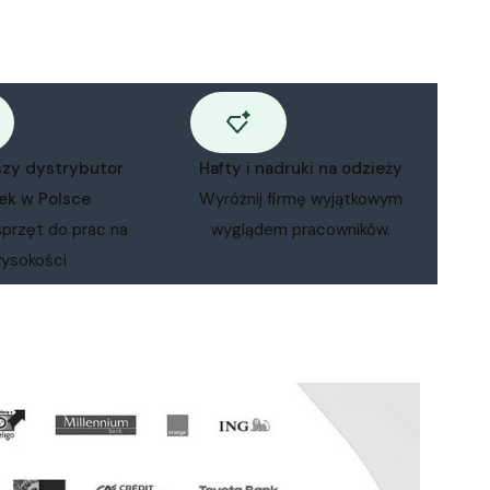
szy dystrybutor
Hafty i nadruki na odzieży
ek w Polsce
Wyróżnij firmę wyjątkowym
sprzęt do prac na
wyglądem pracowników.
ysokości