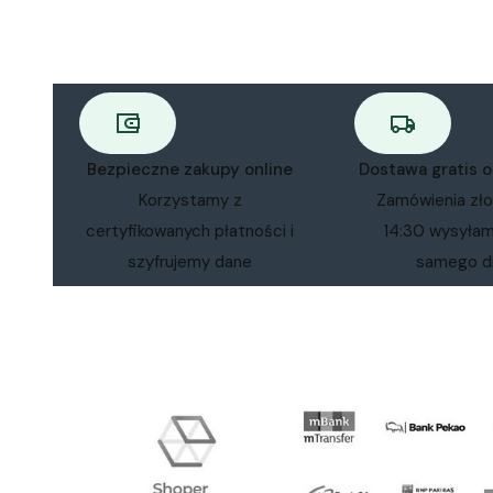
Bezpieczne zakupy online
Dostawa gratis 
Korzystamy z
Zamówienia zł
certyfikowanych płatności i
14:30 wysyła
szyfrujemy dane
samego d