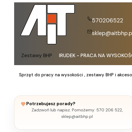
570206522
sklep@aitbhp.p
Zestawy BHP
IRUDEK - PRACA NA WYSOKOŚ
Sprzęt do pracy na wysokości , zestawy BHP i akceso