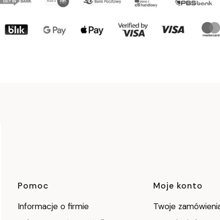
Linki w stopce
Pomoc
Moje konto
Informacje o firmie
Twoje zamówieni