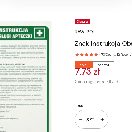
Tagi produktu
Okazja
RAW-POL
Znak Instrukcja O
4.70
(Oceny: 12 Recenzj
z VAT
bez VAT
7,73 zł
Cena regularna:
7,97 zł
Ilość
szt.