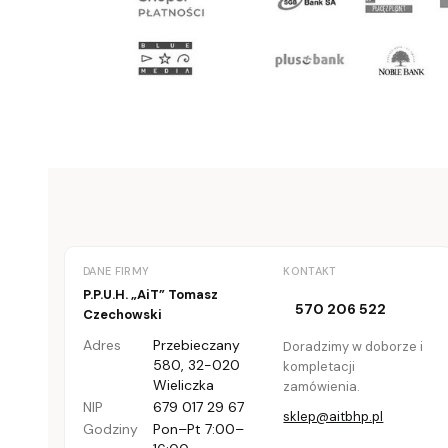
DANE FIRMY
KONTAKT
P.P.U.H. „AiT” Tomasz
570 206 522
Czechowski
Adres
Przebieczany
Doradzimy w doborze i
580
,
32-020
kompletacji
Wieliczka
zamówienia.
NIP
679 017 29 67
sklep@aitbhp.pl
Godziny
Pon–Pt 7:00–