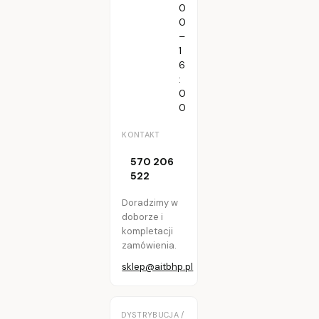
0
0
–
1
6
:
0
0
KONTAKT
570 206
522
Doradzimy w
doborze i
kompletacji
zamówienia.
sklep@aitbhp.pl
DYSTRYBUCJA /