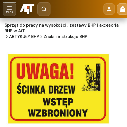
Otwórz wyszukiwarkę
Pr
Szukaj
Menu
Sprzęt do pracy na wysokości , zestawy BHP i akcesoria
BHP w AiT
ARTYKUŁY BHP
Znaki i instrukcje BHP