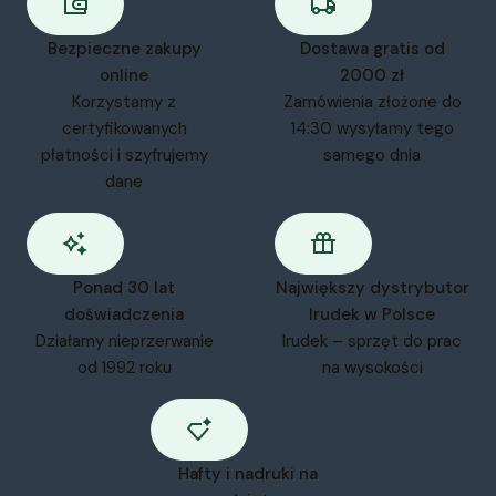
Bezpieczne zakupy
Dostawa gratis od
online
2000 zł
Korzystamy z
Zamówienia złożone do
certyfikowanych
14:30 wysyłamy tego
płatności i szyfrujemy
samego dnia
dane
Ponad 30 lat
Największy dystrybutor
doświadczenia
Irudek w Polsce
Działamy nieprzerwanie
Irudek – sprzęt do prac
od 1992 roku
na wysokości
Hafty i nadruki na