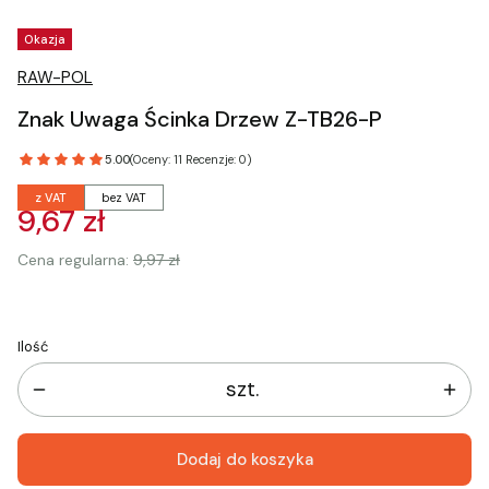
Tagi produktu
Okazja
RAW-POL
Znak Uwaga Ścinka Drzew Z-TB26-P
5.00
(Oceny: 11 Recenzje: 0)
z VAT
bez VAT
9,67 zł
Cena regularna:
9,97 zł
Ilość
szt.
Dodaj do koszyka