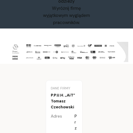
odzieży
Wyróżnij firmę
wyjątkowym wyglądem
pracowników.
DANE FIRMY
P.P.U.H. „AiT”
Tomasz
Czechowski
Adres
P
r
z