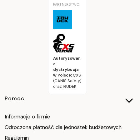
PARTNERSTWO
Autoryzowan
a
dystrybucja
w Polsce:
CXS
(CANIS Safety)
oraz IRUDEK.
Linki w stopce
Pomoc
Informacje o firmie
Odroczona płatność dla jednostek budżetowych
Regulamin