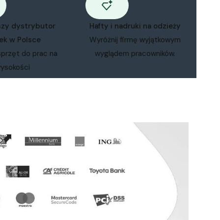
szy dystrybutor
Hafty i nadruki na odzieży
ek w Polsce
Wyróżnij firmę wyjątkowym
sprzęt do prac na
wyglądem pracowników.
ysokości