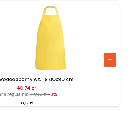
 wodoodporny wz.119 80x90 cm
40,74 zł
na regularna:
42,00 zł
-3%
Cena
33,12 zł