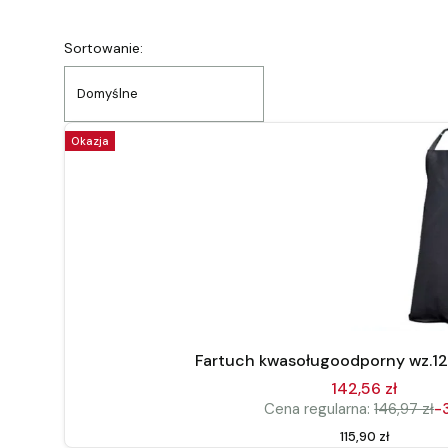
Lista produktów
Sortowanie:
Domyślne
Okazja
Fartuch kwasoługoodporny wz.12
142,56 zł
Cena regularna:
146,97 zł
-
Cena
115,90 zł