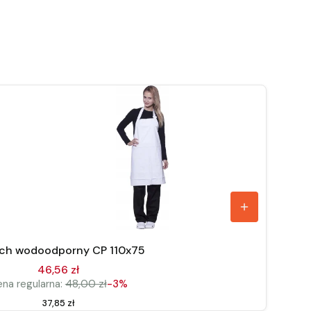
uch wodoodporny CP 110x75
46,56 zł
na regularna:
48,00 zł
-3%
Cena
37,85 zł