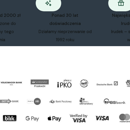
od 2000 zł
Ponad 30 lat
Najwięk
ożone do
doświadczenia
Irud
my tego
Działamy nieprzerwanie od
Irudek – 
nia
1992 roku
w