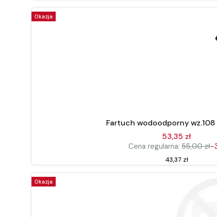
Okazja
Fartuch wodoodporny wz.108
53,35 zł
Cena regularna:
55,00 zł
-
Cena
43,37 zł
Okazja