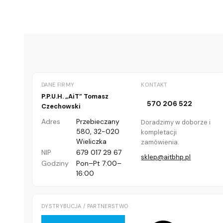
DANE FIRMY
KONTAKT
P.P.U.H. „AiT” Tomasz
570 206 522
Czechowski
Adres
Przebieczany
Doradzimy w doborze i
580
,
32-020
kompletacji
Wieliczka
zamówienia.
NIP
679 017 29 67
sklep@aitbhp.pl
Godziny
Pon–Pt 7:00–
16:00
DYSTRYBUCJA / PARTNERSTWO