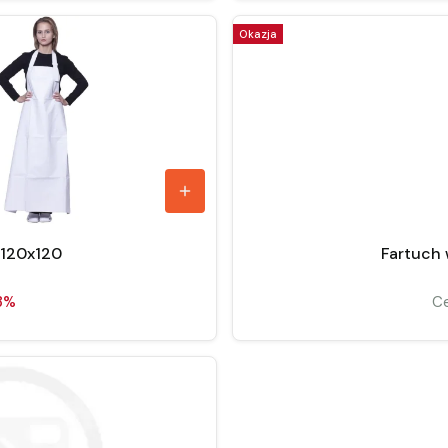
Okazja
 120x120
Fartuch
3%
Ce