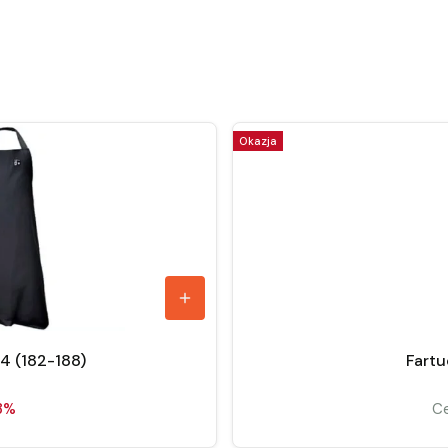
Okazja
4 (182-188)
Fart
3%
Ce