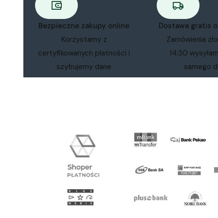
Bezpieczne zakupy online
Dostawa gratis 
Korzystamy z
Zamówienia zł
certyfikowanych płatności i
14:30 wysyła
szyfrujemy dane
samego d