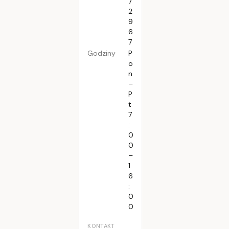
7
2
9
6
7
Godziny
P
o
n
–
P
t
7
:
0
0
–
1
6
:
0
0
KONTAKT