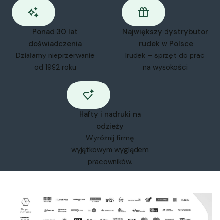
Ponad 30 lat
Największy dystrybutor
doświadczenia
Irudek w Polsce
Działamy nieprzerwanie
Irudek – sprzęt do prac
od 1992 roku
na wysokości
Hafty i nadruki na
odzieży
Wyróżnij firmę
wyjątkowym wyglądem
pracowników.