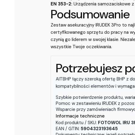
EN 353-2:
Urządzenia samozaciskowe z g
Podsumowanie
Zestaw asekuracyjny IRUDEK 3Pro to najl
certyfikowanego sprzętu do pracy na wy
czynią go liderem w swojej klasie. Niez
wszystkie Twoje oczekiwania.
Potrzebujesz 
AITBHP łączy szeroką ofertę BHP z d
kompatybilności elementów i wymagan
Szybkie potwierdzenie produktu, waria
Pomoc w zestawieniu IRUDEK z pozo
Wsparcie przy zamówieniach firmowyc
Informacje techniczne
Kod produktu / SKU:
FOTOWOL IRU 3
EAN / GTIN:
5904323193645
Dokumenty techniczne: jeżeli potrzebu