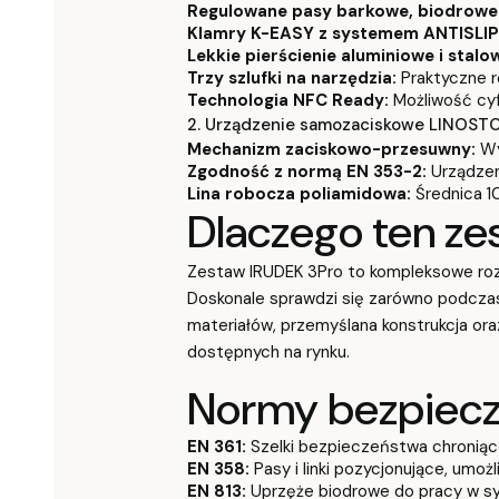
Regulowane pasy barkowe, biodrowe 
Klamry K-EASY z systemem ANTISLIP
Lekkie pierścienie aluminiowe i stal
Trzy szlufki na narzędzia:
Praktyczne 
Technologia NFC Ready:
Możliwość cyfr
2. Urządzenie samozaciskowe LINOSTOP
Mechanizm zaciskowo-przesuwny:
Wyk
Zgodność z normą EN 353-2:
Urządzen
Lina robocza poliamidowa:
Średnica 10
Dlaczego ten ze
Zestaw IRUDEK 3Pro to kompleksowe rozw
Doskonale sprawdzi się zarówno podczas 
materiałów, przemyślana konstrukcja or
dostępnych na rynku.
Normy bezpiec
EN 361:
Szelki bezpieczeństwa chroniąc
EN 358:
Pasy i linki pozycjonujące, umoż
EN 813:
Uprzęże biodrowe do pracy w s