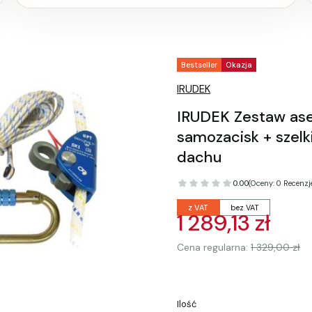
Tagi produktu
Bestseller
Okazja
IRUDEK
IRUDEK Zestaw asek
samozacisk + szelk
dachu
0.00
(Oceny: 0 Recenzje
z VAT
bez VAT
1 289,13 zł
Cena regularna:
1 329,00 zł
Ilość