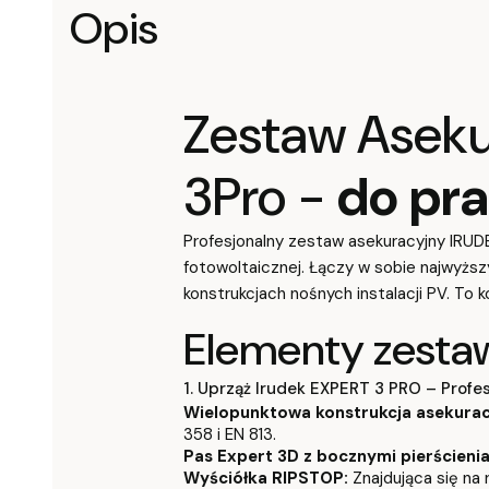
Opis
Zestaw Asekur
3Pro -
do pr
Profesjonalny zestaw asekuracyjny IRU
fotowoltaicznej. Łączy w sobie najwyżs
konstrukcjach nośnych instalacji PV. To
Elementy zesta
1. Uprząż Irudek EXPERT 3 PRO – Profe
Wielopunktowa konstrukcja asekurac
358 i EN 813.
Pas Expert 3D z bocznymi pierścienia
Wyściółka RIPSTOP:
Znajdująca się na 