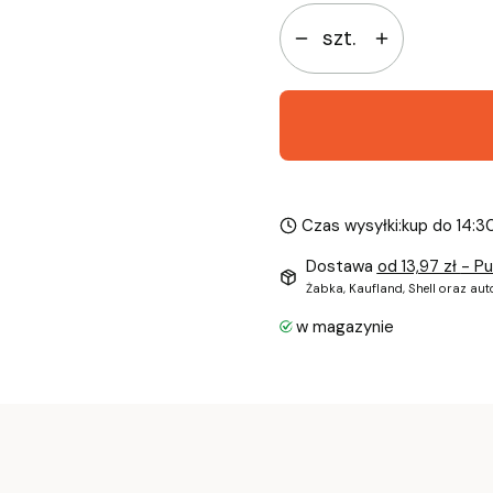
szt.
Czas wysyłki:
kup do 14:3
Dostawa
od 13,97 zł
- P
Żabka, Kaufland, Shell oraz au
w magazynie