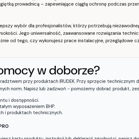
iętką prowadnicą – zapewniające ciągłą ochronę podczas przemi
epszy wybór dla profesjonalistów, którzy potrzebują niezawodne
sokości. Jego uniwersalność, zaawansowane rozwiązania technic
ależnie od tego, czy wykonujesz prace instalacyjne, przeglądowe 
pomocy w doborze?
oradztwem przy produktach IRUDEK. Przy sprzęcie technicznym do
ych norm. Napisz lub zadzwoń - pomożemy dobrać produkt, zes
ntu i dostępności.
stałym wyposażeniem BHP.
h i produktach technicznych.
PRO
jesz karty produktu, instrukcji lub deklaracji zgodności, napisz 