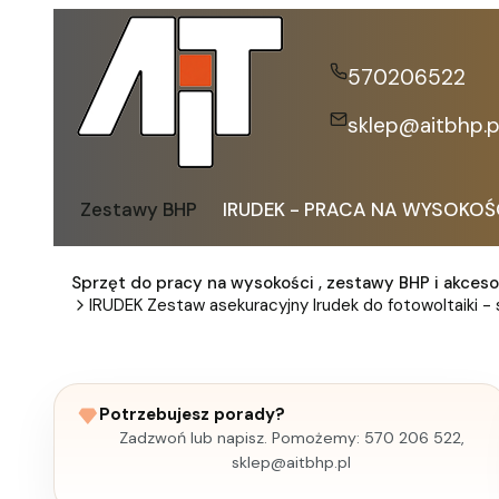
570206522
sklep@aitbhp.p
Zestawy BHP
IRUDEK - PRACA NA WYSOKOŚ
Sprzęt do pracy na wysokości , zestawy BHP i akceso
IRUDEK Zestaw asekuracyjny Irudek do fotowoltaiki - 