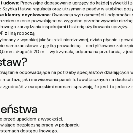
i udowe:
Precyzyjne dopasowanie uprzęży do każdej sylwetki i z
:
Szybka i łatwa regulacja oraz utrzymanie pasów w stabilnej pozyc
owe klamry ocynkowane:
Gwarancja wytrzymałości i odporności n
rozmieszczenie pozwalające na wygodne przechowywanie niezbę
owego zarządzania inspekcjami i historią użytkowania uprzęży.
 z liną roboczą
onany z wysokiej jakości stali nierdzewnej, działa płynnie i pew
ie samozaciskowe z giętką prowadnicą – certyfikowane zabezpi
,5 mm, długość 20 m – wytrzymała, odporna na przetarcia, z jed
staw?
iązanie odpowiadające na potrzeby specjalistów działających w 
montażu, jak i serwisowania paneli fotowoltaicznych na dachach 
az zgodność z europejskimi normami sprawiają, że jest to jeden 
zeństwa
e przed upadkiem z wysokości.
liwiające bezpieczną pracę w podparciu.
ystemach dostępu linowego.