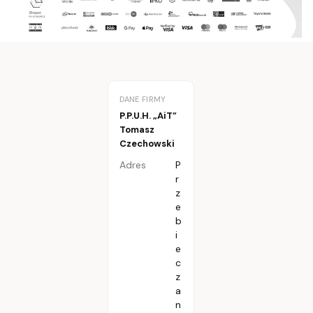
DANE FIRMY
P.P.U.H. „AiT”
Tomasz
Czechowski
Adres
P
r
z
e
b
i
e
c
z
a
n