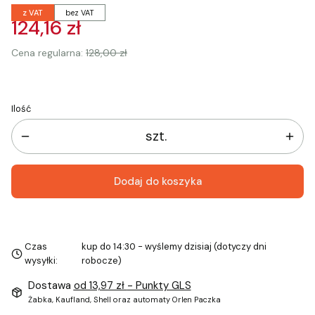
z VAT
bez VAT
124,16 zł
Cena regularna:
128,00 zł
Ilość
szt.
Dodaj do koszyka
Czas
kup do 14:30 - wyślemy dzisiaj (dotyczy dni
wysyłki:
robocze)
Dostawa
od 13,97 zł
- Punkty GLS
Żabka, Kaufland, Shell oraz automaty Orlen Paczka