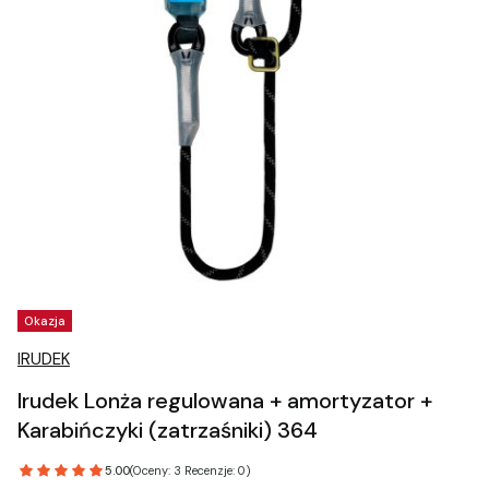
Tagi produktu
Okazja
IRUDEK
Irudek Lonża regulowana + amortyzator +
Karabińczyki (zatrzaśniki) 364
5.00
(Oceny: 3 Recenzje: 0)