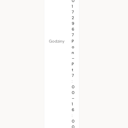
0
1
7
2
9
6
7
Godziny
P
o
n
–
P
t
7
:
0
0
–
1
6
:
0
0