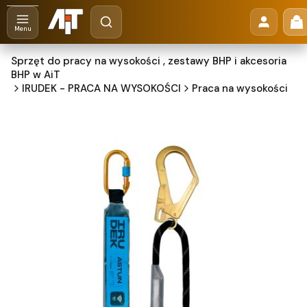
Otwórz wyszukiwarkę
Pr
Szukaj
Menu
Sprzęt do pracy na wysokości , zestawy BHP i akcesoria
BHP w AiT
IRUDEK - PRACA NA WYSOKOŚCI
Praca na wysokości