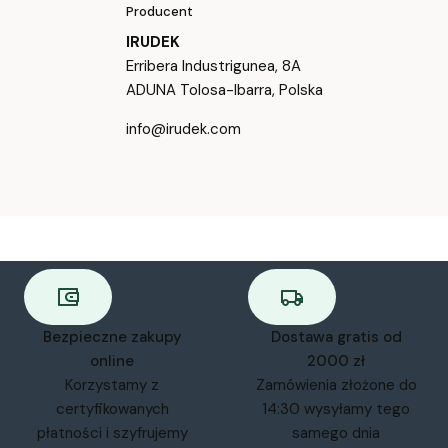
Producent
IRUDEK
Erribera Industrigunea, 8A
ADUNA Tolosa-Ibarra, Polska
info@irudek.com
Bezpieczne zakupy
Dostawa gratis od
online
2000 zł
Korzystamy z
Zamówienia złożone do
certyfikowanych
14:30 wysyłamy tego
płatności i szyfrujemy
samego dnia