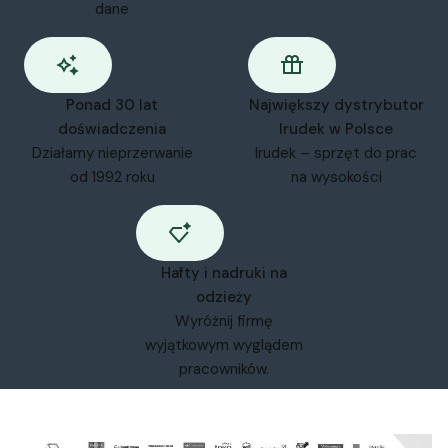
dane
Ponad 30 lat
Największy dystrybutor
doświadczenia
Irudek w Polsce
Działamy nieprzerwanie
Irudek – sprzęt do prac
od 1992 roku
na wysokości
Hafty i nadruki na
odzieży
Wyróżnij firmę
wyjątkowym wyglądem
pracowników.